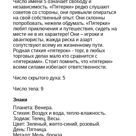
Число имени 5 означает свободу и
независимость. «Пятерки» редко слушают
советов со стороны, они привыкли опираться
на свой собственный опыт. Они склонны
попробовать, нежели обдумать. «Пятерки»
любят приключения и путешествия, сидеть на
месте не в их характере! Они – игроки и
авантюристы, жажда риска и азарт
сопутствуют всему их жизненному пути.
Родная стихия «пятерок» - торг, в любых
торговых делах мало кто сравнится с
«пятерками». Стоит помнить, что «пятерки»
всеми силами избегают ответственности.
Число скрытого духа: 5
Число тела: 9
Знаки
Планета: Венера.
Стихия: Воздух и вода, тепло-влажность.
Зодиак: Телец, Весы.
Цвет: Зеленый, желто-синий, розовый.
День: Пятница.
Металл: Медь, бронза.