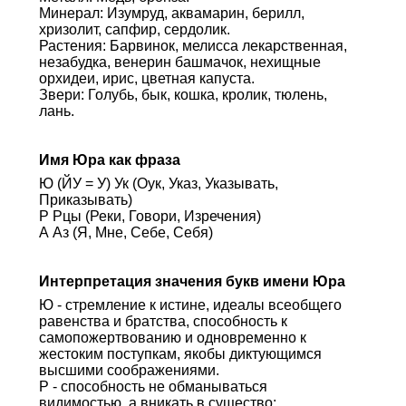
Минерал: Изумруд, аквамарин, берилл,
хризолит, сапфир, сердолик.
Растения: Барвинок, мелисса лекарственная,
незабудка, венерин башмачок, нехищные
орхидеи, ирис, цветная капуста.
Звери: Голубь, бык, кошка, кролик, тюлень,
лань.
Имя Юра как фраза
Ю (ЙУ = У) Ук (Оук, Указ, Указывать,
Приказывать)
Р Рцы (Реки, Говори, Изречения)
А Аз (Я, Мне, Себе, Себя)
Интерпретация значения букв имени Юра
Ю - стремление к истине, идеалы всеобщего
равенства и братства, способность к
самопожертвованию и одновременно к
жестоким поступкам, якобы диктующимся
высшими соображениями.
Р - способность не обманываться
видимостью, а вникать в существо;