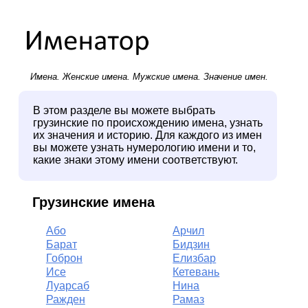
Имена.
Женские имена
.
Мужские имена
. Значение имен.
В этом разделе вы можете выбрать
грузинские по происхождению имена, узнать
их значения и историю. Для каждого из имен
вы можете узнать нумерологию имени и то,
какие знаки этому имени соответствуют.
Грузинские имена
Або
Арчил
Барат
Бидзин
Гоброн
Елизбар
Исе
Кетевань
Луарсаб
Нина
Ражден
Рамаз