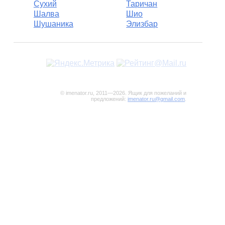
Сухий
Таричан
Шалва
Шио
Шушаника
Элизбар
© imenator.ru, 2011—2026. Ящик для пожеланий и
предложений:
imenator.ru@gmail.com
.