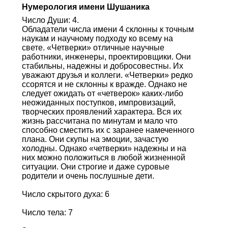
Нумерология имени Шушаника
Число Души: 4.
Обладатели числа имени 4 склонны к точным
наукам и научному подходу ко всему на
свете. «Четверки» отличные научные
работники, инженеры, проектировщики. Они
стабильны, надежны и добросовестны. Их
уважают друзья и коллеги. «Четверки» редко
ссорятся и не склонны к вражде. Однако не
следует ожидать от «четверок» каких-либо
неожиданных поступков, импровизаций,
творческих проявлений характера. Вся их
жизнь рассчитана по минутам и мало что
способно сместить их с заранее намеченного
плана. Они скупы на эмоции, зачастую
холодны. Однако «четверки» надежны и на
них можно положиться в любой жизненной
ситуации. Они строгие и даже суровые
родители и очень послушные дети.
Число скрытого духа: 6
Число тела: 7