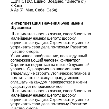
ЕДИНСТВО, Едино, Воедино, "Вместе с")
К Како
А Аз (Я, Мне, Себе, Себя)
Интерпретация значения букв имени
Шушаника
Ш - внимательность к жизни, способность по
малейшему намеку, шепоту, шороху
оценивать ситуацию. Скромность и умение
устраивать свои дела по-тихому. Развитое
чувство юмора.
У - активное воображение, великодушный
сопереживающий человек, филантроп.
Стремится подняться на высший духовный
уровень. Одновременно напоминание
владельцу не строить утопических планов и
помнить, что не всякую правду можно
оглашать на каждом перекрестке: в жизни
существует непроизносимое!
Ш - внимательность к жизни, способность по
малейшему намеку, шепоту, шороху
оценивать ситуацию. Скромность и умение
устраивать свои дела по-тихому. Развитое
чувство юмора.