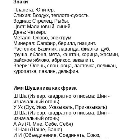
Знаки
Планета: Юпитер.
Стихия: Воздух, теплота-сухость.
Зодиак: Стрелец, Рыбы.
Цвет: Малиновый, синий.
День: Четверг.
Металл: Олово, электрум.
Минерал: Сапфир, берилл, гиацинт.
Растения: Базилик, лаванда, фиалка, дуб,
груша, яблоня, мята, каштан, корица, жасмин,
райское яблоко, абрикос, эвкалипт.
Звери: Олень, слон, овца, ласточка, пеликан,
куропатка, павлин, дельфин.
Имя Шушаника как фраза
Ш Ша (Из евр. квадратного письма; Шин -
изначальный огонь)
У Ук (Оук, Указ, Указывать, Приказывать)
Ш Ша (Из евр. квадратного письма; Шин -
изначальный огонь)
А Аз (Я, Мне, Себе, Себя)
Н Наш (Наше, Ваше)
И И (Объединение, Соединять, Союз,