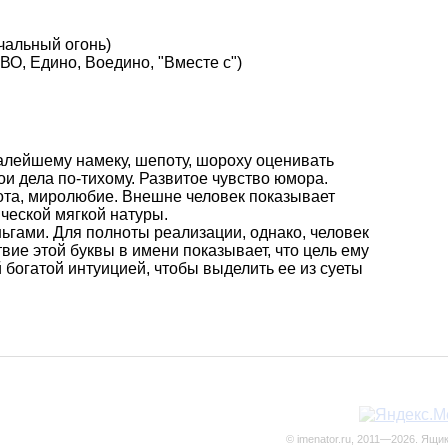
чальный огонь)
О, Едино, Воедино, "Вместе с")
малейшему намеку, шепоту, шороху оценивать
ои дела по-тихому. Развитое чувство юмора.
рота, миролюбие. Внешне человек показывает
ческой мягкой натуры.
ньгами. Для полноты реализации, однако, человек
вие этой буквы в имени показывает, что цель ему
 богатой интуицией, чтобы выделить ее из суеты
© imenator.ru, 2011—2026. Ящи