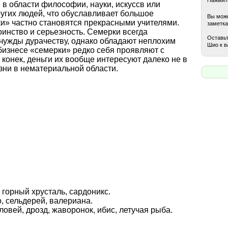
в области философии, науки, искуссв или
угих людей, что обуславливает большое
Вы може
ки» частно становятся прекрасными учителями.
заметка
оинство и серьезность. Семерки всегда
Оставьт
 чужды дурачеству, однако обладают неплохим
Шио к в
бизнесе «семерки» редко себя проявляют с
конек, деньги их вообще интересуют далеко не в
зни в нематериальной области.
, горный хрусталь, сардоникс.
, сельдерей, валериана.
оловей, дрозд, жаворонок, ибис, летучая рыба.