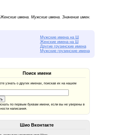
.
Женские имена
.
Мужские имена
. Значение имен.
Мужские имена на Ш
Женские имена на Ш
Другие грузинские имена
Мужские грузинские имена
Поиск имени
те узнать о других именах, поискав их на нашем
скать по первым буквам имени, если вы не уверены в
ности написания.
Шио Вконтакте
, если вам нравится имя Шио: