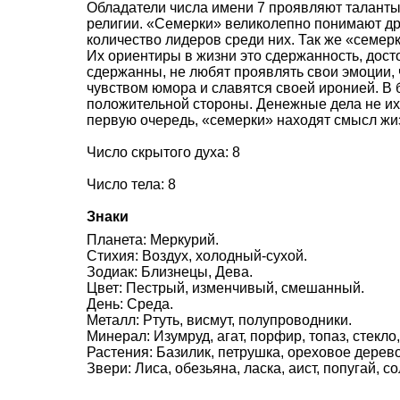
Обладатели числа имени 7 проявляют таланты 
религии. «Семерки» великолепно понимают др
количество лидеров среди них. Так же «семер
Их ориентиры в жизни это сдержанность, дост
сдержанны, не любят проявлять свои эмоции,
чувством юмора и славятся своей иронией. В 
положительной стороны. Денежные дела не их 
первую очередь, «семерки» находят смысл жи
Число скрытого духа: 8
Число тела: 8
Знаки
Планета: Меркурий.
Стихия: Воздух, холодный-сухой.
Зодиак: Близнецы, Дева.
Цвет: Пестрый, изменчивый, смешанный.
День: Среда.
Металл: Ртуть, висмут, полупроводники.
Минерал: Изумруд, агат, порфир, топаз, стекло
Растения: Базилик, петрушка, ореховое дерево
Звери: Лиса, обезьяна, ласка, аист, попугай, с