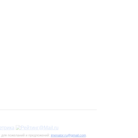
к для пожеланий и предложений:
imenator.ru@gmail.com
.