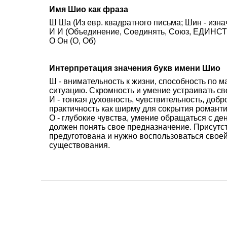
Имя Шио как фраза
Ш Ша (Из евр. квадратного письма; Шин - изна
И И (Объединение, Соединять, Союз, ЕДИНСТВ
О Он (О, Об)
Интерпретация значения букв имени Шио
Ш - внимательность к жизни, способность по 
ситуацию. Скромность и умение устраивать св
И - тонкая духовность, чувствительность, доб
практичность как ширму для сокрытия романти
О - глубокие чувства, умение обращаться с де
должен понять свое предназначение. Присутст
предуготована и нужно воспользоваться своей
существования.