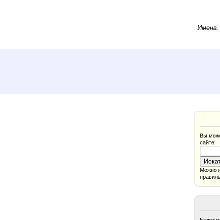
Имена
Вы може
сайте:
Можно и
правиль
Нажмите