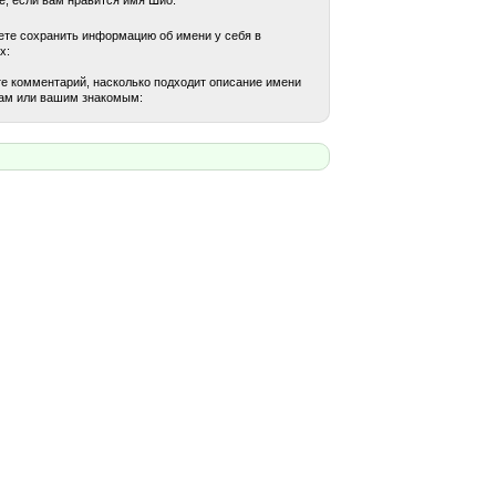
те сохранить информацию об имени у себя в
х:
е комментарий, насколько подходит описание имени
ам или вашим знакомым: