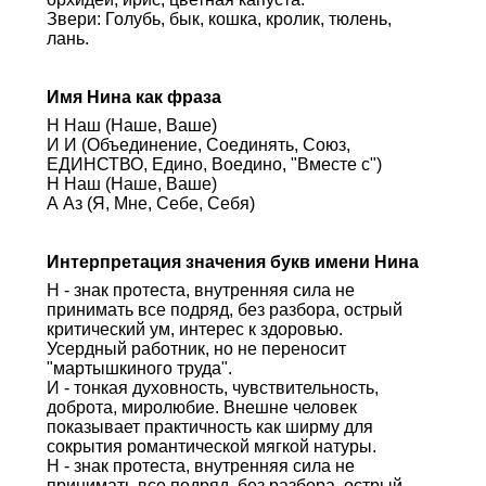
Звери: Голубь, бык, кошка, кролик, тюлень,
лань.
Имя Нина как фраза
Н Наш (Наше, Ваше)
И И (Объединение, Соединять, Союз,
ЕДИНСТВО, Едино, Воедино, "Вместе с")
Н Наш (Наше, Ваше)
А Аз (Я, Мне, Себе, Себя)
Интерпретация значения букв имени Нина
Н - знак протеста, внутренняя сила не
принимать все подряд, без разбора, острый
критический ум, интерес к здоровью.
Усердный работник, но не переносит
"мартышкиного труда".
И - тонкая духовность, чувствительность,
доброта, миролюбие. Внешне человек
показывает практичность как ширму для
сокрытия романтической мягкой натуры.
Н - знак протеста, внутренняя сила не
принимать все подряд, без разбора, острый