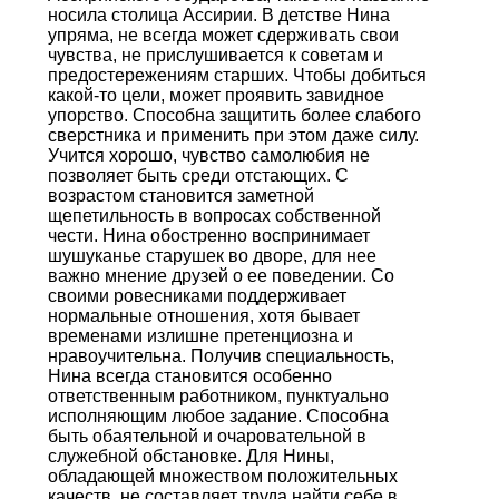
носила столица Ассирии. В детстве Нина
упряма, не всегда может сдерживать свои
чувства, не прислушивается к советам и
предостережениям старших. Чтобы добиться
какой-то цели, может проявить завидное
упорство. Способна защитить более слабого
сверстника и применить при этом даже силу.
Учится хорошо, чувство самолюбия не
позволяет быть среди отстающих. С
возрастом становится заметной
щепетильность в вопросах собственной
чести. Нина обостренно воспринимает
шушуканье старушек во дворе, для нее
важно мнение друзей о ее поведении. Со
своими ровесниками поддерживает
нормальные отношения, хотя бывает
временами излишне претенциозна и
нравоучительна. Получив специальность,
Нина всегда становится особенно
ответственным работником, пунктуально
исполняющим любое задание. Способна
быть обаятельной и очаровательной в
служебной обстановке. Для Нины,
обладающей множеством положительных
качеств, не составляет труда найти себе в