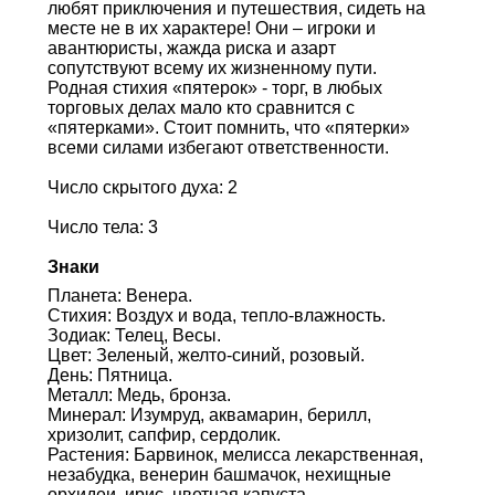
любят приключения и путешествия, сидеть на
месте не в их характере! Они – игроки и
авантюристы, жажда риска и азарт
сопутствуют всему их жизненному пути.
Родная стихия «пятерок» - торг, в любых
торговых делах мало кто сравнится с
«пятерками». Стоит помнить, что «пятерки»
всеми силами избегают ответственности.
Число скрытого духа: 2
Число тела: 3
Знаки
Планета: Венера.
Стихия: Воздух и вода, тепло-влажность.
Зодиак: Телец, Весы.
Цвет: Зеленый, желто-синий, розовый.
День: Пятница.
Металл: Медь, бронза.
Минерал: Изумруд, аквамарин, берилл,
хризолит, сапфир, сердолик.
Растения: Барвинок, мелисса лекарственная,
незабудка, венерин башмачок, нехищные
орхидеи, ирис, цветная капуста.