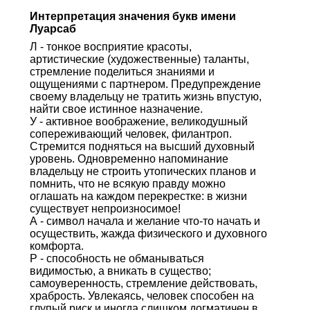
Интерпретация значения букв имени
Луарсаб
Л - тонкое восприятие красоты,
артистические (художественные) таланты,
стремление поделиться знаниями и
ощущениями с партнером. Предупреждение
своему владельцу не тратить жизнь впустую,
найти свое истинное назначение.
У - активное воображение, великодушный
сопереживающий человек, филантроп.
Стремится подняться на высший духовный
уровень. Одновременно напоминание
владельцу не строить утопических планов и
помнить, что не всякую правду можно
оглашать на каждом перекрестке: в жизни
существует непроизносимое!
А - символ начала и желание что-то начать и
осуществить, жажда физического и духовного
комфорта.
Р - способность не обманываться
видимостью, а вникать в существо;
самоуверенность, стремление действовать,
храбрость. Увлекаясь, человек способен на
глупый риск и иногда слишком догматичен в