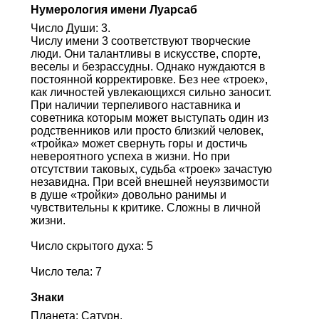
Нумерология имени Луарсаб
Число Души: 3.
Числу имени 3 соответствуют творческие
люди. Они талантливы в искусстве, спорте,
веселы и безрассудны. Однако нуждаются в
постоянной корректировке. Без нее «троек»,
как личностей увлекающихся сильно заносит.
При наличии терпеливого наставника и
советника которым может выступать один из
родственников или просто близкий человек,
«тройка» может свернуть горы и достичь
невероятного успеха в жизни. Но при
отсутствии таковых, судьба «троек» зачастую
незавидна. При всей внешней неуязвимости
в душе «тройки» довольно ранимы и
чувствительны к критике. Сложны в личной
жизни.
Число скрытого духа: 5
Число тела: 7
Знаки
Планета: Сатурн.