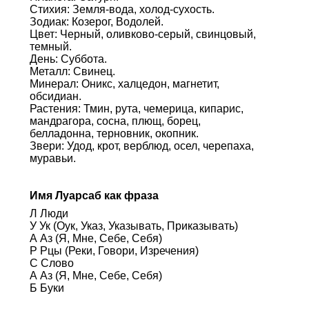
Стихия: Земля-вода, холод-сухость.
Зодиак: Козерог, Водолей.
Цвет: Черный, оливково-серый, свинцовый,
темный.
День: Суббота.
Металл: Свинец.
Минерал: Оникс, халцедон, магнетит,
обсидиан.
Растения: Тмин, рута, чемерица, кипарис,
мандрагора, сосна, плющ, борец,
белладонна, терновник, окопник.
Звери: Удод, крот, верблюд, осел, черепаха,
муравьи.
Имя Луарсаб как фраза
Л Люди
У Ук (Оук, Указ, Указывать, Приказывать)
А Аз (Я, Мне, Себе, Себя)
Р Рцы (Реки, Говори, Изречения)
С Слово
А Аз (Я, Мне, Себе, Себя)
Б Буки