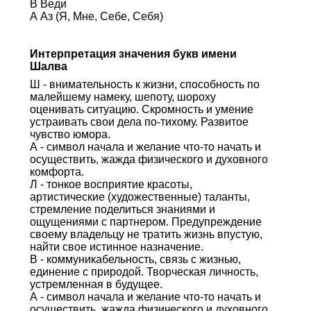
В Веди
А Аз (Я, Мне, Себе, Себя)
Интерпретация значения букв имени
Шалва
Ш - внимательность к жизни, способность по
малейшему намеку, шепоту, шороху
оценивать ситуацию. Скромность и умение
устраивать свои дела по-тихому. Развитое
чувство юмора.
А - символ начала и желание что-то начать и
осуществить, жажда физического и духовного
комфорта.
Л - тонкое восприятие красоты,
артистические (художественные) таланты,
стремление поделиться знаниями и
ощущениями с партнером. Предупреждение
своему владельцу не тратить жизнь впустую,
найти свое истинное назначение.
В - коммуникабельность, связь с жизнью,
единение с природой. Творческая личность,
устремленная в будущее.
А - символ начала и желание что-то начать и
осуществить, жажда физического и духовного