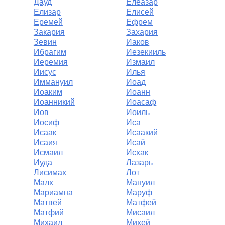
Дауд
Елеазар
Елизар
Елисей
Еремей
Ефрем
Закария
Захария
Зевин
Иаков
Ибрагим
Иезекииль
Иеремия
Измаил
Иисус
Илья
Иммануил
Иоад
Иоаким
Иоанн
Иоанникий
Иоасаф
Иов
Иоиль
Иосиф
Иса
Исаак
Исаакий
Исаия
Исай
Исмаил
Исхак
Иуда
Лазарь
Лисимах
Лот
Малх
Мануил
Мариамна
Маруф
Матвей
Матфей
Матфий
Мисаил
Михаил
Михей