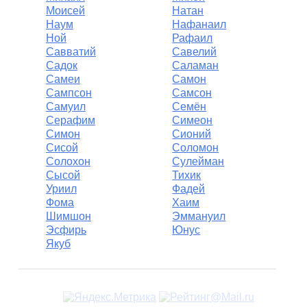
Моисей
Натан
Наум
Нафанаил
Ной
Рафаил
Савватий
Савелий
Садок
Саламан
Самеи
Самон
Сампсон
Самсон
Самуил
Семён
Серафим
Симеон
Симон
Сионий
Сисой
Соломон
Солохон
Сулейман
Сысой
Тихик
Уриил
Фадей
Фома
Хаим
Шимшон
Эммануил
Эсфирь
Юнус
Якуб