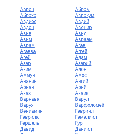
Аарон
Абрам
Абраха
Аввакум
Авдиес
Авдий
Авдон
Авенир
Авив
Авид
Авим
Авраам
Аврам
Агав
Агавва
Аггей
Агей
Адам
Азар
Азарий
Аким
Алон
Аммун
Амос
Ананий
Ангий
Ариан
Арий
Ахаз
Ахаик
Варнава
Варул
Варух
Варфоломей
Вениамин
Гавриил
Гаврила
Гамалиил
Гершель
Гур
Давид
Даниил