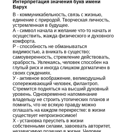
Интерпретация значения букв имени
Варух
В - коммуникабельность, связь с жизнью,
единение с природой. Творческая личность,
устремленная в будущее.
А - символ начала и желание что-то начать и
осуществить, жажда физического и духовного
комфорта.
Р - способность не обманываться
видимостью, а вникать в существо;
самоуверенность, стремление действовать,
храбрость. Увлекаясь, человек способен на
глупый риск и иногда слишком догматичен в
своих суждениях.
У - активное воображение, великодушный
сопереживающий человек, филантроп.
Стремится подняться на высший духовный
уровень. Одновременно напоминание
владельцу не строить утопических планов и
помнить, что не всякую правду можно
оглашать на каждом перекрестке: в жизни
существует непроизносимое!
Х - установка преуспеть в жизни
собственными силами, завоевать авторитет,
независимую позицию в жизни. Человек