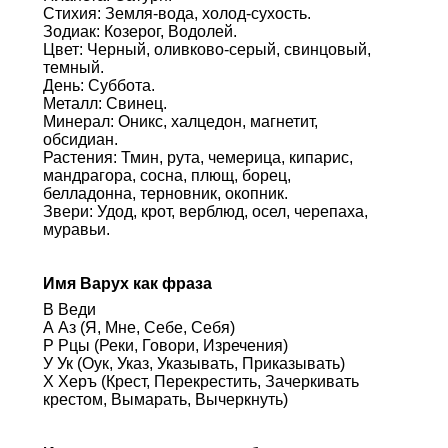
Стихия: Земля-вода, холод-сухость.
Зодиак: Козерог, Водолей.
Цвет: Черный, оливково-серый, свинцовый,
темный.
День: Суббота.
Металл: Свинец.
Минерал: Оникс, халцедон, магнетит,
обсидиан.
Растения: Тмин, рута, чемерица, кипарис,
мандрагора, сосна, плющ, борец,
белладонна, терновник, окопник.
Звери: Удод, крот, верблюд, осел, черепаха,
муравьи.
Имя Варух как фраза
В Веди
А Аз (Я, Мне, Себе, Себя)
Р Рцы (Реки, Говори, Изречения)
У Ук (Оук, Указ, Указывать, Приказывать)
Х Херъ (Крест, Перекрестить, Зачеркивать
крестом, Вымарать, Вычеркнуть)