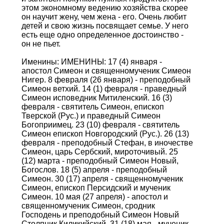
этом экономному ведению хозяйства скорее
он научит жену, чем жена - его. Очень любит
детей и свою жизнь посвящает семье. У него
есть еще одно определенное достоинство -
он не пьет.
Именины: ИМЕНИНЫ: 17 (4) января -
апостол Симеон и священномученик Симеон
Нигер. 8 февраля (26 января) - преподобный
Симеон ветхий. 14 (1) февраля - праведный
Симеон исповедник Митиленский. 16 (3)
февраля - святитель Симеон, епископ
Тверской (Рус.) и праведный Симеон
Богоприимец. 23 (10) февраля - святитель
Симеон епископ Новгородский (Рус.). 26 (13)
февраля - преподобный Стефан, в иночестве
Симеон, царь Сербский, мироточивый. 25
(12) марта - преподобный Симеон Новый,
Богослов. 18 (5) апреля - преподобный
Симеон. 30 (17) апреля - священномученик
Симеон, епископ Персидский и мученик
Симеон. 10 мая (27 апреля) - апостол и
священномученик Симеон, сродник
Господень и преподобный Симеон Новый
Столпник Киликийский. 31 (18) мая - мученик