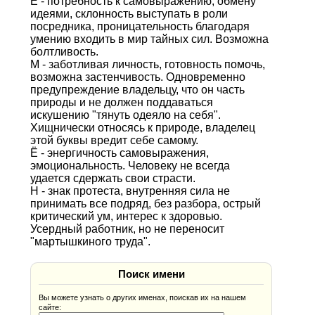
Е - потребность к самовыражению, обмену
идеями, склонность выступать в роли
посредника, проницательность благодаря
умению входить в мир тайных сил. Возможна
болтливость.
М - заботливая личность, готовность помочь,
возможна застенчивость. Одновременно
предупреждение владельцу, что он часть
природы и не должен поддаваться
искушению "тянуть одеяло на себя".
Хищнически относясь к природе, владелец
этой буквы вредит себе самому.
Ё - энергичность самовыражения,
эмоциональность. Человеку не всегда
удается сдержать свои страсти.
Н - знак протеста, внутренняя сила не
принимать все подряд, без разбора, острый
критический ум, интерес к здоровью.
Усердный работник, но не переносит
"мартышкиного труда".
Поиск имени
Вы можете узнать о других именах, поискав их на нашем
сайте: