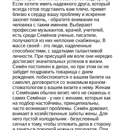
Если хотите иметь надежного друга, который
всегда готов подставить вам плечо, примет
близко к сердцу вашу проблему и искренне
захочет помочь, - обратите внимание на
человека с таким именем. Выбирают
профессии музыкантов, врачей, учителей,
есть среди Семёнов ученые, писатели,
получаются из них неплохие снабженцы. В
массе своей - это люди, наделенные
способностями, с задатками талантливой
личности. При присущей им воле они нередко
достигают значительных успехов в жизни.
Семён постоянен в делах, но при этом он не
забудет поздравить товарища с днем
рождения, побеспокоится о вашем билете на
самолет, договорится со знакомым врачом-
стоматологом о вашем визите к нему. Женам
с Семёнами обычно везет, чего не скажешь о
самих Семёнах - у них с женами, которые как
на подбор настойчивы, принципиальны,
часто возникают проблемы. Семён домовит,
вникает в хозяйственные заботы жены. Для
него пустой холодильник - безусловный
сигнал к тому, чтобы отложить дела в сторону
и заняться покупкой нужных продуктов. При