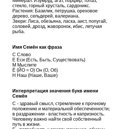
Минерал: Изумруд, агат, порфир, топаз,
стекло, горный хрусталь, сардоникс.
Растения: Базилик, петрушка, ореховое
дерево, сельдерей, валериана.
Звери: Лиса, обезьяна, ласка, аист, попугай,
соловей, дрозд, жаворонок, ибис, летучая
рыба.
Имя Семён как фраза
С Слово
Е Еси (Есть, Быть, Существовать)
М Мыслите
Ё (ЙО = О) Он (О, Об)
Н Наш (Наше, Ваше)
Интерпретация значения букв имени
Семён
С - здравый смысл, стремление к прочному
положению и материальной обеспеченности;
в раздражении - властность и капризность.
Человеку важно найти свой собственный
путь в жизни.