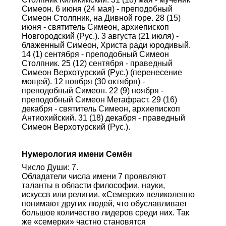
Симеон. 6 июня (24 мая) - преподобный
Симеон Столпник, на Дивной горе. 28 (15)
июня - святитель Симеон, архиепископ
Новгородский (Рус.). 3 августа (21 июля) -
блаженный Симеон, Христа ради юродивый.
14 (1) сентября - преподобный Симеон
Столпник. 25 (12) сентября - праведный
Симеон Верхотурский (Рус.) (перенесение
мощей). 12 ноября (30 октября) -
преподобный Симеон. 22 (9) ноября -
преподобный Симеон Метафраст. 29 (16)
декабря - святитель Симеон, архиепископ
Антиохийский. 31 (18) декабря - праведный
Симеон Верхотурский (Рус.).
Нумерология имени Семён
Число Души: 7.
Обладатели числа имени 7 проявляют
таланты в области философии, науки,
искуссв или религии. «Семерки» великолепно
понимают других людей, что обуславливает
большое количество лидеров среди них. Так
же «семерки» частно становятся