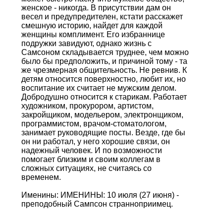
женское - никогда. В присутствии дам он
весел и предупредителен, кстати расскажет
смешную историю, найдет для каждой
женщины комплимент. Его избраннице
подружки завидуют, однако жизнь с
Самсоном складывается труднее, чем можно
было бы предположить, и причиной тому - та
же чрезмерная общительность. Не ревнив. К
детям относится поверхностно, любит их, но
воспитание их считает не мужским делом.
Добродушно относится к старикам. Работает
художником, прокурором, артистом,
закройщиком, модельером, электронщиком,
программистом, врачом-стоматологом,
занимает руководящие посты. Везде, где бы
он ни работал, у него хорошие связи, он
надежный человек. И по возможности
помогает близким и своим коллегам в
сложных ситуациях, не считаясь со
временем.
Именины: ИМЕНИНЫ: 10 июля (27 июня) -
преподобный Сампсон странноприимец.