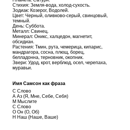
Стихия: Земля-вода, холод-сухость.
Зодиак: Козерог, Водолей.
Цвет: Черный, оливково-серый, свинцовый,
темный.
День: Суббота.
Металл: Свинец.
Минерал: Оникс, халцедон, магнетит,
обсидиан.
Растения: Тмин, рута, чемерица, кипарис,
мандрагора, сосна, плющ, борец,
белладонна, терновник, окопник.
Звери: Удод, крот, верблюд, осел, черепаха,
муравьи.
Имя Самсон как фраза
С Слово
А Аз (Я, Мне, Себе, Себя)
М Мыслите
С Слово
О Он (О, Об)
Н Наш (Наше, Ваше)