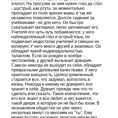
хлопот. На прогулке за ним нужен глаз да глаз
- шустрый, как ртуть, он моментально
пропадает из поля зрения мамы и так же
незаметно появляется. Долгое сидение за
учебниками - не для него. Он быстро
схватывает материал, легко запоминает его.
Учителя его чуть-чуть побаиваются: у него
наблюдательный глаз и острый язык, он
подмечает недостатки учителей и смешно их
копирует. У него много друзей и знакомых. Он
обладает яркой индивидуальностью,
талантом. Если он рожден в ноябре -
честолюбив, у друзей вызывает доверие.
Самсон никогда не выходит из себя, обладает
прекрасными деловыми качествами. У него
приятная внешность. Целеустремленный,
старается все, что задумал, воплотить в
жизнь. Никогда и никому не доверяет, все
хранит в себе. Думает, прежде чем что-то
сделать или сказать. Такое впечатление, что
его все знают и все любят, и нет, кажется,
такой двери, в которую он не был бы вхож. В
незнакомом обществе он уже через
несколько минут со многими на "ты". Ему
может быстро наскучить мужское общество,