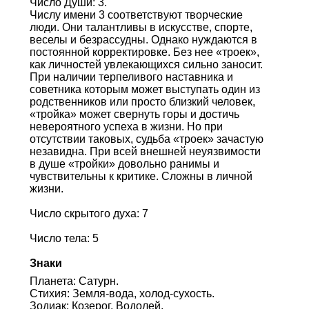
Число Души: 3.
Числу имени 3 соответствуют творческие
люди. Они талантливы в искусстве, спорте,
веселы и безрассудны. Однако нуждаются в
постоянной корректировке. Без нее «троек»,
как личностей увлекающихся сильно заносит.
При наличии терпеливого наставника и
советника которым может выступать один из
родственников или просто близкий человек,
«тройка» может свернуть горы и достичь
невероятного успеха в жизни. Но при
отсутствии таковых, судьба «троек» зачастую
незавидна. При всей внешней неуязвимости
в душе «тройки» довольно ранимы и
чувствительны к критике. Сложны в личной
жизни.
Число скрытого духа: 7
Число тела: 5
Знаки
Планета: Сатурн.
Стихия: Земля-вода, холод-сухость.
Зодиак: Козерог, Водолей.