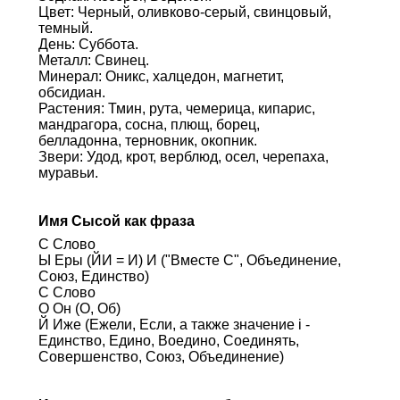
Цвет: Черный, оливково-серый, свинцовый,
темный.
День: Суббота.
Металл: Свинец.
Минерал: Оникс, халцедон, магнетит,
обсидиан.
Растения: Тмин, рута, чемерица, кипарис,
мандрагора, сосна, плющ, борец,
белладонна, терновник, окопник.
Звери: Удод, крот, верблюд, осел, черепаха,
муравьи.
Имя Сысой как фраза
С Слово
Ы Еры (ЙИ = И) И ("Вместе С", Объединение,
Союз, Единство)
С Слово
О Он (О, Об)
Й Иже (Ежели, Если, а также значение i -
Единство, Едино, Воедино, Соединять,
Совершенство, Союз, Объединение)