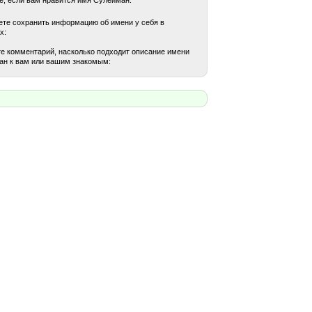
те сохранить информацию об имени у себя в
х:
е комментарий, насколько подходит описание имени
ан к вам или вашим знакомым: