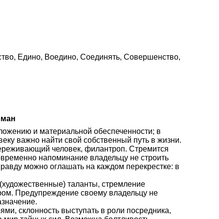
нство, Едино, Воедино, Соединять, Совершенство,
йман
оложению и материальной обеспеченности; в
веку важно найти свой собственный путь в жизни.
переживающий человек, филантроп. Стремится
овременно напоминание владельцу не строить
правду можно оглашать на каждом перекрестке: в
е (художественные) таланты, стремление
ром. Предупреждение своему владельцу не
азначение.
ями, склонность выступать в роли посредника,