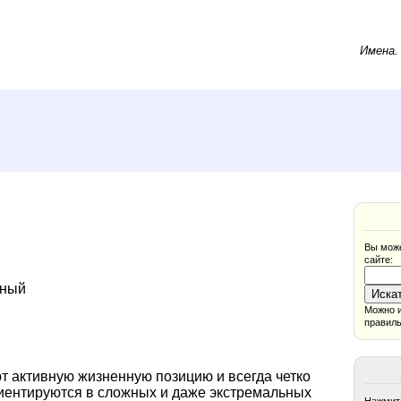
Имена
Вы може
сайте:
нный
Можно и
правиль
т активную жизненную позицию и всегда четко
ориентируются в сложных и даже экстремальных
Нажмите