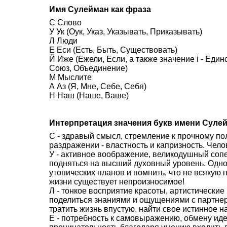
Имя Сулейман как фраза
С Слово
У Ук (Оук, Указ, Указывать, Приказывать)
Л Люди
Е Еси (Есть, Быть, Существовать)
Й Иже (Ежели, Если, а также значение i - Еди
Союз, Объединение)
М Мыслите
А Аз (Я, Мне, Себе, Себя)
Н Наш (Наше, Ваше)
Интерпретация значения букв имени Суле
С - здравый смысл, стремление к прочному п
раздражении - властность и капризность. Чело
У - активное воображение, великодушный со
подняться на высший духовный уровень. Одн
утопических планов и помнить, что не всякую 
жизни существует непроизносимое!
Л - тонкое восприятие красоты, артистически
поделиться знаниями и ощущениями с партне
тратить жизнь впустую, найти свое истинное н
Е - потребность к самовыражению, обмену иде