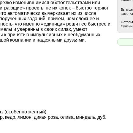
 резко изменившимися обстоятельствами или
играющие» проекты не их конек – быстро теряют
Вы може
 что автоматически вычеркивает их из числа
заметка
порученных заданий, причем, чем сложнее и
Оставьт
ность, что именно «единица» решит ее быстрее и
Сулейм
мелы и уверенны в своих силах, умеют
онны к принятию импульсивных и необдуманных
ушой компании и надежными друзьями.
аз (особенно желтый).
, кедр, лимон, дикая роза, олива, миндаль, дуб.