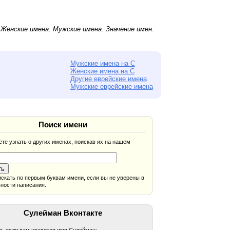
.
Женские имена
.
Мужские имена
. Значение имен.
Мужские имена на С
Женские имена на С
Другие еврейские имена
Мужские еврейские имена
Поиск имени
те узнать о других именах, поискав их на нашем
скать по первым буквам имени, если вы не уверены в
ности написания.
Сулейман Вконтакте
, если вам нравится имя Сулейман: