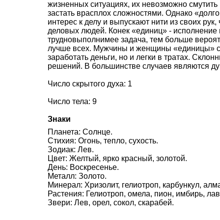
жизненных ситуациях, их невозможно смутить
застать врасплох сложностями. Однако «долго
интерес к делу и выпускают нити из своих рук,
деловых людей. Конек «единиц» - исполнение 
трудновыполнимее задача, тем больше вероят
лучше всех. Мужчины и женщины «единицы» с
заработать деньги, но и легки в тратах. Скл
решений. В большинстве случаев являются д
Число скрытого духа: 1
Число тела: 9
Знаки
Планета: Солнце.
Стихия: Огонь, тепло, сухость.
Зодиак: Лев.
Цвет: Желтый, ярко красный, золотой.
День: Воскресенье.
Металл: Золото.
Минерал: Хризолит, гелиотроп, карбункул, алм
Растения: Гелиотроп, омела, пион, имбирь, лавр
Звери: Лев, орел, сокол, скарабей.