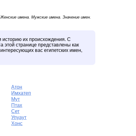
.
Женские имена
.
Мужские имена
. Значение имен.
 и историю их происхождения. С
а этой странице представлены как
 интересующих вас египетских имен,
Атон
Имхатеп
Мут
Птах
Сет
Упуаут
Хонс