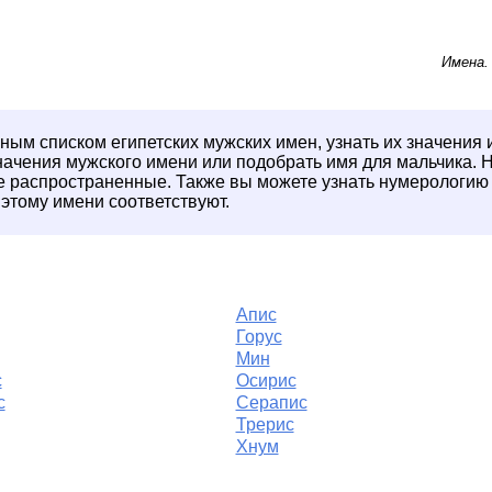
Имена
ным списком египетских мужских имен, узнать их значения
ачения мужского имени или подобрать имя для мальчика. Н
ые распространенные. Также вы можете узнать нумерологию
 этому имени соответствуют.
Апис
Горус
Мин
с
Осирис
с
Серапис
Трерис
Хнум