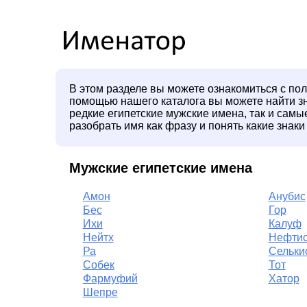
В этом разделе вы можете ознакомиться с пол
помощью нашего каталога вы можете найти зн
редкие египетские мужские имена, так и сам
разобрать имя как фразу и понять какие знаки
Мужские египетские имена
Амон
Анубис
Бес
Гор
Ихи
Калуф
Нейтх
Нефти
Ра
Сельки
Собек
Тот
Фармуфий
Хатор
Шепре