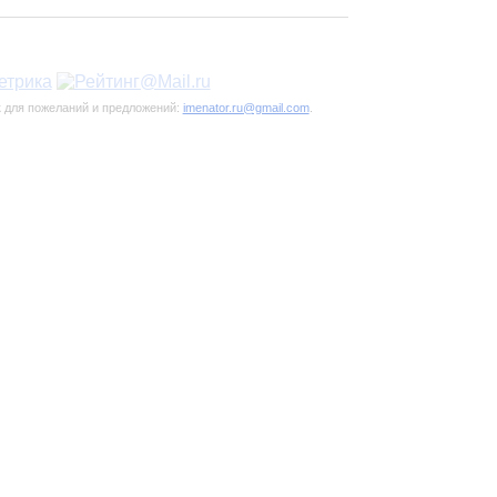
к для пожеланий и предложений:
imenator.ru@gmail.com
.