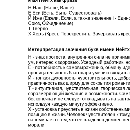
Имя Нейтх как фраза
Н Наш (Наше, Ваше)
Е Еси (Есть, Быть, Существовать)
Й Иже (Ежели, Если, а также значение i - Еди
Союз, Объединение)
Т Твердо
Х Херъ (Крест, Перекрестить, Зачеркивать кре
Интерпретация значения букв имени Нейтх
Н - знак протеста, внутренняя сила не приним
ум, интерес к здоровью. Усердный работник, н
Е - потребность к самовыражению, обмену иде
проницательность благодаря умению входить в
Й - тонкая духовность, чувствительность, доб
практичность как ширму для сокрытия романти
Т - интуитивная, чувствительная, творческая л
соразмеряющий желания и возможности. Симво
бесконечна и не следует откладывать на завтра
используя каждую минуту эффективно.
Х - установка преуспеть в жизни собственным
позицию в жизни. Человек чувствителен к тому,
напоминает о том, что ее владелец должен вес
морали.