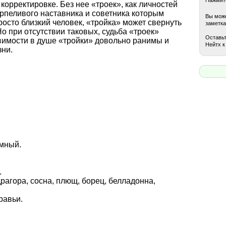
корректировке. Без нее «троек», как личностей
рпеливого наставника и советника которым
Вы може
росто близкий человек, «тройка» может свернуть
заметка
Но при отсутствии таковых, судьба «троек»
Оставьт
вимости в душе «тройки» довольно ранимы и
Нейтх к
зни.
емный.
.
драгора, сосна, плющ, борец, белладонна,
равьи.