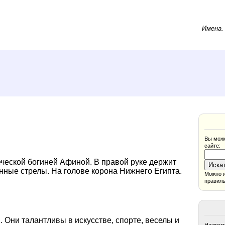
Имена
Вы може
сайте:
ческой богиней Афиной. В правой руке держит
нные стрелы. На голове корона Нижнего Египта.
Можно и
правиль
 Они талантливы в искусстве, спорте, веселы и
Нажмите