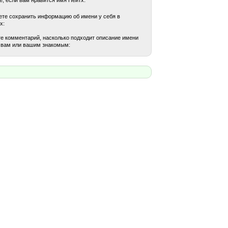
те сохранить информацию об имени у себя в
х:
е комментарий, насколько подходит описание имени
 вам или вашим знакомым: