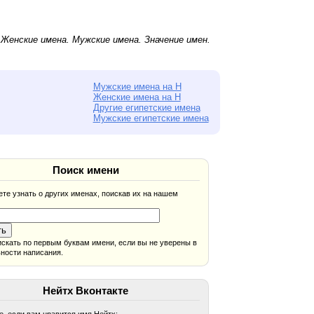
.
Женские имена
.
Мужские имена
. Значение имен.
Мужские имена на Н
Женские имена на Н
Другие египетские имена
Мужские египетские имена
Поиск имени
те узнать о других именах, поискав их на нашем
скать по первым буквам имени, если вы не уверены в
ности написания.
Нейтх Вконтакте
, если вам нравится имя Нейтх: