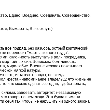
нство, Едино, Воедино, Соединять, Совершенство,
стом, Вымарать, Вычеркнуть)
ать все подряд, без разбора, острый критический
о не переносит "мартышкиного труда".
ями, склонность выступать в роли посредника,
 мир тайных сил. Возможна болтливость.
рота, миролюбие. Внешне человек показывает
ческой мягкой натуры.
ичность, искатель правды, не всегда
л креста - напоминание владельцу, что жизнь не
 то, что можно сделать сегодня, - действовать,
и силами, завоевать авторитет, независимую
 что говорят о нем люди. Эта буква в имени
ти себя так, чтобы не нарушить ни одного закона