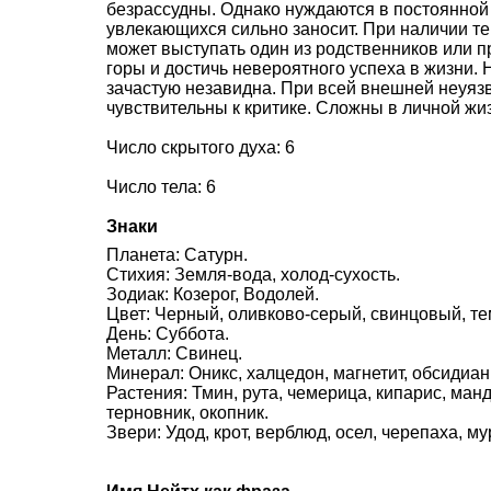
безрассудны. Однако нуждаются в постоянной 
увлекающихся сильно заносит. При наличии те
может выступать один из родственников или п
горы и достичь невероятного успеха в жизни. 
зачастую незавидна. При всей внешней неуяз
чувствительны к критике. Сложны в личной жи
Число скрытого духа: 6
Число тела: 6
Знаки
Планета: Сатурн.
Стихия: Земля-вода, холод-сухость.
Зодиак: Козерог, Водолей.
Цвет: Черный, оливково-серый, свинцовый, т
День: Суббота.
Металл: Свинец.
Минерал: Оникс, халцедон, магнетит, обсидиан
Растения: Тмин, рута, чемерица, кипарис, ман
терновник, окопник.
Звери: Удод, крот, верблюд, осел, черепаха, му