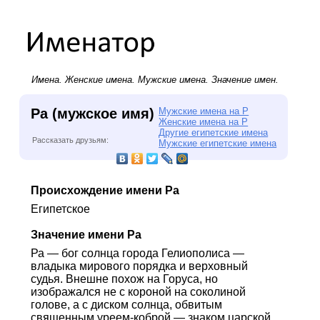
Имена.
Женские имена
.
Мужские имена
. Значение имен.
Ра (мужское имя)
Мужские имена на Р
Женские имена на Р
Другие египетские имена
Рассказать друзьям:
Мужские египетские имена
Происхождение имени Ра
Египетское
Значение имени Ра
Ра — бог солнца города Гелиополиса —
владыка мирового порядка и верховный
судья. Внешне похож на Горуса, но
изображался не с короной на соколиной
голове, а с диском солнца, обвитым
священным уреем-коброй — знаком царской