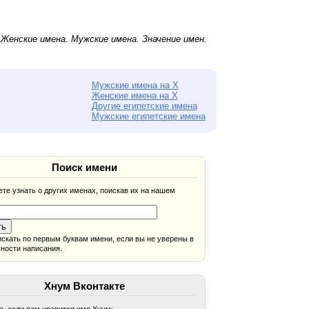
.
Женские имена
.
Мужские имена
. Значение имен.
Мужские имена на Х
Женские имена на Х
Другие египетские имена
Мужские египетские имена
Поиск имени
те узнать о других именах, поискав их на нашем
скать по первым буквам имени, если вы не уверены в
ности написания.
Хнум Вконтакте
, если вам нравится имя Хнум: