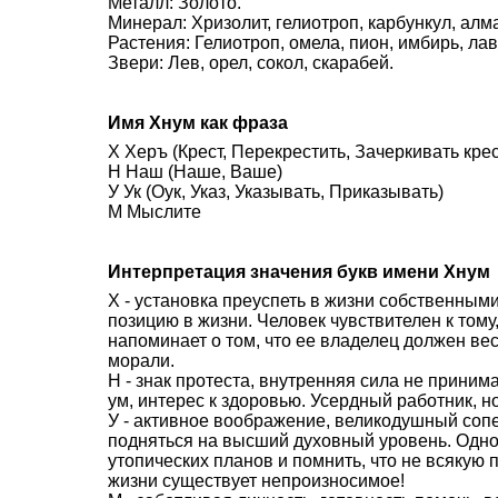
Металл: Золото.
Минерал: Хризолит, гелиотроп, карбункул, алм
Растения: Гелиотроп, омела, пион, имбирь, лавр
Звери: Лев, орел, сокол, скарабей.
Имя Хнум как фраза
Х Херъ (Крест, Перекрестить, Зачеркивать кре
Н Наш (Наше, Ваше)
У Ук (Оук, Указ, Указывать, Приказывать)
М Мыслите
Интерпретация значения букв имени Хнум
Х - установка преуспеть в жизни собственным
позицию в жизни. Человек чувствителен к тому,
напоминает о том, что ее владелец должен вес
морали.
Н - знак протеста, внутренняя сила не приним
ум, интерес к здоровью. Усердный работник, н
У - активное воображение, великодушный со
подняться на высший духовный уровень. Одн
утопических планов и помнить, что не всякую 
жизни существует непроизносимое!