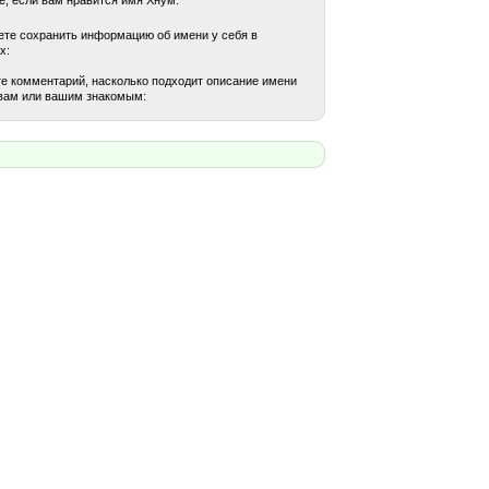
те сохранить информацию об имени у себя в
х:
е комментарий, насколько подходит описание имени
вам или вашим знакомым: