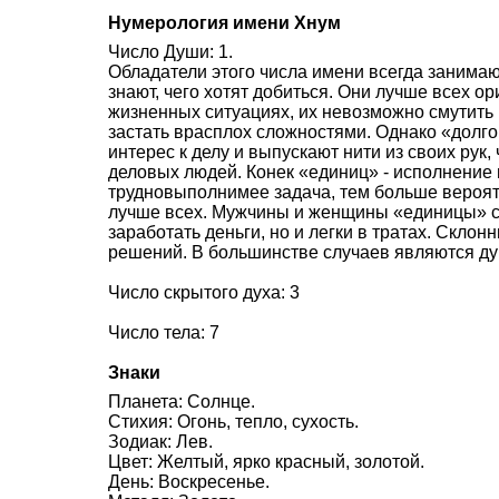
Нумерология имени Хнум
Число Души: 1.
Обладатели этого числа имени всегда занимаю
знают, чего хотят добиться. Они лучше всех 
жизненных ситуациях, их невозможно смутить
застать врасплох сложностями. Однако «долго
интерес к делу и выпускают нити из своих рук,
деловых людей. Конек «единиц» - исполнение 
трудновыполнимее задача, тем больше вероят
лучше всех. Мужчины и женщины «единицы» с
заработать деньги, но и легки в тратах. Скл
решений. В большинстве случаев являются д
Число скрытого духа: 3
Число тела: 7
Знаки
Планета: Солнце.
Стихия: Огонь, тепло, сухость.
Зодиак: Лев.
Цвет: Желтый, ярко красный, золотой.
День: Воскресенье.