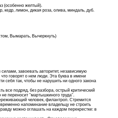
аз (особенно желтый).
, кедр, лимон, дикая роза, олива, миндаль, дуб.
стом, Вымарать, Вычеркнуть)
и силами, завоевать авторитет, независимую
 что говорят о нем люди. Эта буква в имени
ти себя так, чтобы не нарушить ни одного закона
ать все подряд, без разбора, острый критический
о не переносит "мартышкиного труда".
переживающий человек, филантроп. Стремится
овременно напоминание владельцу не строить
правду можно оглашать на каждом перекрестке: в