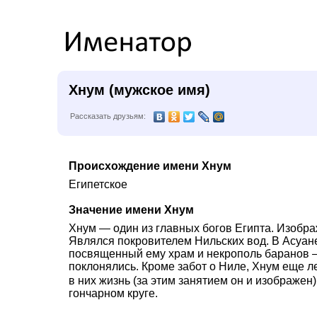
Хнум (мужское имя)
Рассказать друзьям:
Происхождение имени Хнум
Египетское
Значение имени Хнум
Хнум — один из главных богов Египта. Изобра
Являлся покровителем Нильских вод. В Асуан
посвященный ему храм и некрополь баранов 
поклонялись. Кроме забот о Ниле, Хнум еще л
в них жизнь (за этим занятием он и изображен)
гончарном круге.