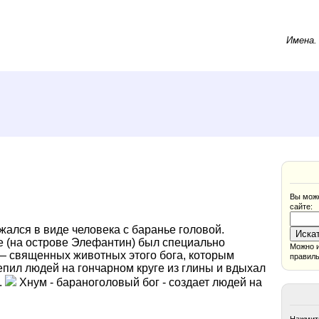
Имена
Вы може
сайте:
жался в виде человека с баранье головой.
е (на острове Элефантин) был специально
Можно и
— священных животных этого бога, которым
правиль
епил людей на гончарном круге из глины и вдыхал
.
Хнум - бараноголовый бог - создает людей на
Нажмите