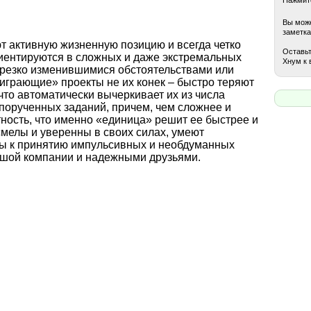
Вы може
заметка
т активную жизненную позицию и всегда четко
Оставьт
ориентируются в сложных и даже экстремальных
Хнум к 
 резко изменившимися обстоятельствами или
играющие» проекты не их конек – быстро теряют
 что автоматически вычеркивает их из числа
порученных заданий, причем, чем сложнее и
ность, что именно «единица» решит ее быстрее и
мелы и уверенны в своих силах, умеют
онны к принятию импульсивных и необдуманных
ушой компании и надежными друзьями.