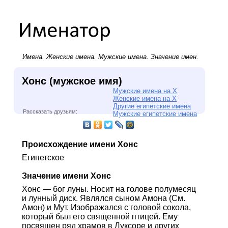
Имена.
Женские имена
.
Мужские имена
. Значение имен.
Хонс (мужское имя)
Мужские имена на Х
Женские имена на Х
Другие египетские имена
Рассказать друзьям:
Мужские египетские имена
Происхождение имени Хонс
Египетское
Значение имени Хонс
Хонс — бог луны. Носит на голове полумесяц
и лунный диск. Являлся сыном Амона (См.
Амон) и Мут. Изображался с головой сокола,
который был его священной птицей. Ему
посвящен ряд храмов в Луксоре и других