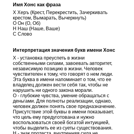
Имя Хонс как фраза
Х Херъ (Крест, Перекрестить, Зачеркивать
крестом, Вымарать, Вычеркнуть)
О Он (О, Об)
Н Наш (Наше, Ваше)
С Слово
Интерпретация значения букв имени Хонс
Х - установка преуспеть в жизни
собственными силами, завоевать авторитет,
независимую позицию в жизни. Человек
чувствителен к тому, что говорят о нем люди.
Эта буква в имени напоминает о том, что ее
владелец должен вести себя так, чтобы не
нарушить ни одного закона морали.
О - глубокие чувства, умение обращаться с
деньгами. Для полноты реализации, однако,
человек должен понять свое предназначение.
Присутствие этой буквы в имени показывает,
что цель ему предуготована и нужно
воспользоваться своей богатой интуицией,
чтобы выделить ее из суеты существования.
Н - знак протеста, внутренняя сила не