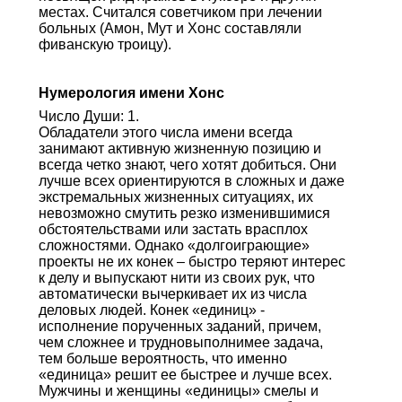
местах. Считался советчиком при лечении
больных (Амон, Мут и Хонс составляли
фиванскую троицу).
Нумерология имени Хонс
Число Души: 1.
Обладатели этого числа имени всегда
занимают активную жизненную позицию и
всегда четко знают, чего хотят добиться. Они
лучше всех ориентируются в сложных и даже
экстремальных жизненных ситуациях, их
невозможно смутить резко изменившимися
обстоятельствами или застать врасплох
сложностями. Однако «долгоиграющие»
проекты не их конек – быстро теряют интерес
к делу и выпускают нити из своих рук, что
автоматически вычеркивает их из числа
деловых людей. Конек «единиц» -
исполнение порученных заданий, причем,
чем сложнее и трудновыполнимее задача,
тем больше вероятность, что именно
«единица» решит ее быстрее и лучше всех.
Мужчины и женщины «единицы» смелы и