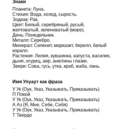
Знаки
Планета: Луна.
Стихия: Вода, холод, сырость.
Зодиак: Рак.
Цвет: Белый, серебряный, русый,
желтоватый, зеленоватый (море).
День: Понедельник.
Металл: Серебро.
Минерал: Селенит, марказит, берилл, белый
коралл.
Растения: Лилия, кувшинка, капуста, василек,
дыня, огурец, аир, анютины глазки.
Звери: Сова, гусь, утка, краб, жаба, лань.
Имя Упуаут как фраза
У Ук (Оук, Указ, Указывать, Приказывать)
П Покой
У Ук (Оук, Указ, Указывать, Приказывать)
А Аз (Я, Мне, Себе, Себя)
У Ук (Оук, Указ, Указывать, Приказывать)
Т Твердо