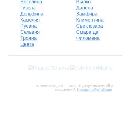
Веселина
Вылко
Гизела
Дарена
Дельфина
Замфира
Камелия
Климентина
Русана
Светлозара
Сельвия
Смарагда
Трояна
Филомена
Цвета
© imenator.ru, 2011—2026. Ящик для пожеланий и
предложений:
imenator.ru@gmail.com
.