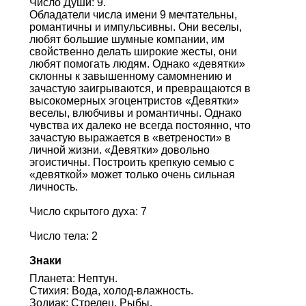
Число Души: 9.
Обладатели числа имени 9 мечтательны,
романтичны и импульсивны. Они веселы,
любят большие шумные компании, им
свойственно делать широкие жесты, они
любят помогать людям. Однако «девятки»
склонны к завышенному самомнению и
зачастую заигрываются, и превращаются в
высокомерных эгоцентристов «Девятки»
веселы, влюбчивы и романтичны. Однако
чувства их далеко не всегда постоянно, что
зачастую выражается в «ветрености» в
личной жизни. «Девятки» довольно
эгоистичны. Построить крепкую семью с
«девяткой» может только очень сильная
личность.
Число скрытого духа: 7
Число тела: 2
Знаки
Планета: Нептун.
Стихия: Вода, холод-влажность.
Зодиак: Стрелец, Рыбы.