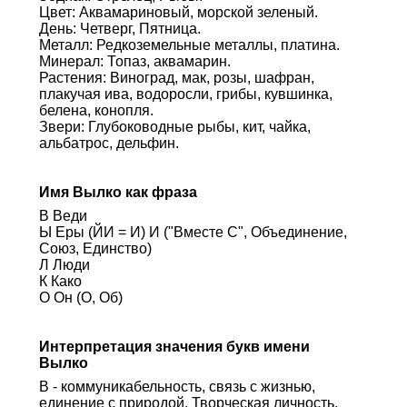
Цвет: Аквамариновый, морской зеленый.
День: Четверг, Пятница.
Металл: Редкоземельные металлы, платина.
Минерал: Топаз, аквамарин.
Растения: Виноград, мак, розы, шафран,
плакучая ива, водоросли, грибы, кувшинка,
белена, конопля.
Звери: Глубоководные рыбы, кит, чайка,
альбатрос, дельфин.
Имя Вылко как фраза
В Веди
Ы Еры (ЙИ = И) И ("Вместе С", Объединение,
Союз, Единство)
Л Люди
К Како
О Он (О, Об)
Интерпретация значения букв имени
Вылко
В - коммуникабельность, связь с жизнью,
единение с природой. Творческая личность,