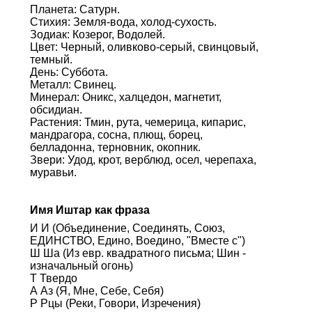
Планета: Сатурн.
Стихия: Земля-вода, холод-сухость.
Зодиак: Козерог, Водолей.
Цвет: Черный, оливково-серый, свинцовый,
темный.
День: Суббота.
Металл: Свинец.
Минерал: Оникс, халцедон, магнетит,
обсидиан.
Растения: Тмин, рута, чемерица, кипарис,
мандрагора, сосна, плющ, борец,
белладонна, терновник, окопник.
Звери: Удод, крот, верблюд, осел, черепаха,
муравьи.
Имя Иштар как фраза
И И (Объединение, Соединять, Союз,
ЕДИНСТВО, Едино, Воедино, "Вместе с")
Ш Ша (Из евр. квадратного письма; Шин -
изначальный огонь)
Т Твердо
А Аз (Я, Мне, Себе, Себя)
Р Рцы (Реки, Говори, Изречения)