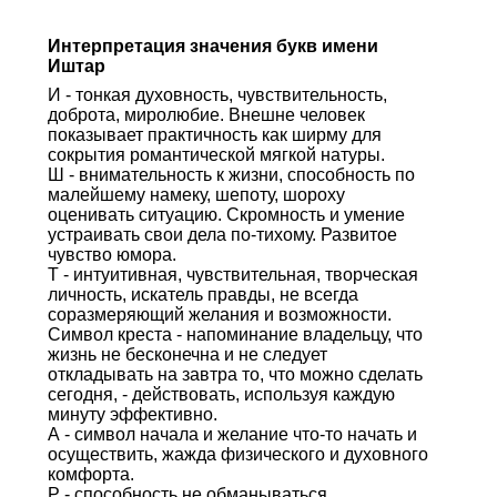
Интерпретация значения букв имени
Иштар
И - тонкая духовность, чувствительность,
доброта, миролюбие. Внешне человек
показывает практичность как ширму для
сокрытия романтической мягкой натуры.
Ш - внимательность к жизни, способность по
малейшему намеку, шепоту, шороху
оценивать ситуацию. Скромность и умение
устраивать свои дела по-тихому. Развитое
чувство юмора.
Т - интуитивная, чувствительная, творческая
личность, искатель правды, не всегда
соразмеряющий желания и возможности.
Символ креста - напоминание владельцу, что
жизнь не бесконечна и не следует
откладывать на завтра то, что можно сделать
сегодня, - действовать, используя каждую
минуту эффективно.
А - символ начала и желание что-то начать и
осуществить, жажда физического и духовного
комфорта.
Р - способность не обманываться