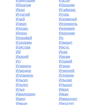
Ианнуарий
Иасон
Ибрагим
Ибрахим
Иван
Игафракс
Игнатий
Игорь
Идей
Идоменей
Идрис
Иезекииль
Иеракс
Иеремия
Иерон
Иероним
Иерофей
Из
Иззуддин
Измаил
Изяслав
Иисус
Ий
Икар
Икарий
Икрам
Ил
Иларий
Иларион
Илиан
Илиодор
Илионей
Илларион
Иллирик
Ильгиз
Ильдар
Ильдус
Ильшат
Илья
Имад
Имадуддин
Иман
Имил
Иммануил
Имран
Имхатеп