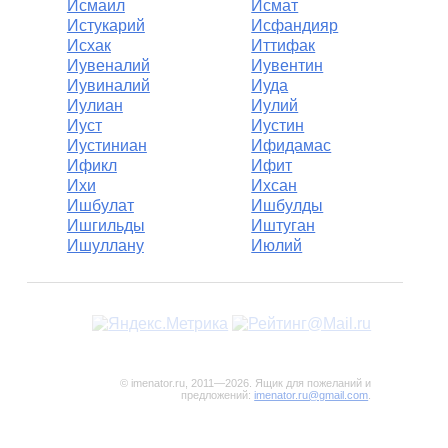
Исмаил
Исмат
Истукарий
Исфандияр
Исхак
Иттифак
Иувеналий
Иувентин
Иувиналий
Иуда
Иулиан
Иулий
Иуст
Иустин
Иустиниан
Ифидамас
Ификл
Ифит
Ихи
Ихсан
Ишбулат
Ишбулды
Ишгильды
Иштуган
Ишуллану
Июлий
© imenator.ru, 2011—2026. Ящик для пожеланий и
предложений:
imenator.ru@gmail.com
.