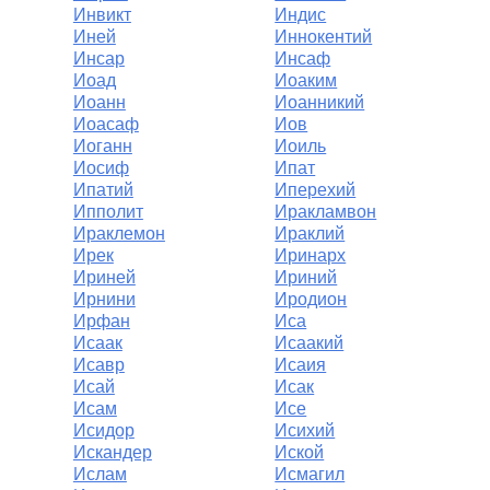
Инвикт
Индис
Иней
Иннокентий
Инсар
Инсаф
Иоад
Иоаким
Иоанн
Иоанникий
Иоасаф
Иов
Иоганн
Иоиль
Иосиф
Ипат
Ипатий
Иперехий
Ипполит
Иракламвон
Ираклемон
Ираклий
Ирек
Иринарх
Ириней
Ириний
Ирнини
Иродион
Ирфан
Иса
Исаак
Исаакий
Исавр
Исаия
Исай
Исак
Исам
Исе
Исидор
Исихий
Искандер
Иской
Ислам
Исмагил