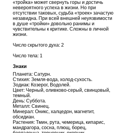
«тройка» может свернуть горы и достичь
невероятного успеха в жизни. Но при
отсутствии таковых, судьба «троек» зачастую
незавидна. При всей внешней неуязвимости
в душе «тройки» довольно ранимы и
чувствительны к критике. Сложны в личной
жизни.
Число скрытого духа: 2
Число тела: 1
Знаки
Планета: Сатурн.
Стихия: Земля-вода, холод-сухость.
Зодиак: Козерог, Водолей.
Цвет: Черный, оливково-серый, свинцовый,
темный.
День: Суббота.
Металл: Свинец.
Минерал: Оникс, халцедон, магнетит,
обсидиан.
Растения: Тмин, рута, чемерица, кипарис,
мандрагора, сосна, плющ, борец,
белладонна, терновник, окопник.