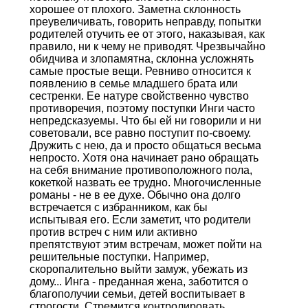
хорошее от плохого. Заметна склонность
преувеличивать, говорить неправду, попытки
родителей отучить ее от этого, наказывая, как
правило, ни к чему не приводят. Чрезвычайно
обидчива и злопамятна, склонна усложнять
самые простые вещи. Ревниво относится к
появлению в семье младшего брата или
сестренки. Ее натуре свойственно чувство
противоречия, поэтому поступки Инги часто
непредсказуемы. Что бы ей ни говорили и ни
советовали, все равно поступит по-своему.
Дружить с нею, да и просто общаться весьма
непросто. Хотя она начинает рано обращать
на себя внимание противоположного пола,
кокеткой назвать ее трудно. Многочисленные
романы - не в ее духе. Обычно она долго
встречается с избранником, как бы
испытывая его. Если заметит, что родители
против встреч с ним или активно
препятствуют этим встречам, может пойти на
решительные поступки. Например,
скоропалительно выйти замуж, убежать из
дому... Инга - преданная жена, заботится о
благополучии семьи, детей воспитывает в
строгости. Стремится контролировать