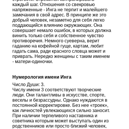
каждый шаг. Отношения со свекровью
напряженные - Инга не терпит и малейшего
замечания в свой адрес. В принципе же это
добрый человек, незаметно для себя легко
поддающийся влиянию окружающих. Она
совершает немало ошибок, в которых должна
винить только себя и собственное чувство
противоречия. Немного суеверна, верит
гаданию на кофейной гуще, картам, любит
гадать сама, ради красного словца может и
приврать. Нередко женщины с таким именем
- матери-одиночки.
Нумерология имени Инга
Число Души: 3.
Числу имени 3 соответствуют творческие
люди. Они талантливы в искусстве, спорте,
веселы и безрассудны. Однако нуждаются в
постоянной корректировке. Без нее «троек»,
как личностей увлекающихся сильно заносит.
При наличии терпеливого наставника и
советника которым может выступать один из
родственников или просто близкий человек,