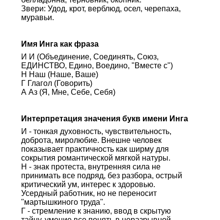
Звери: Удод, крот, верблюд, осел, черепаха,
муравьи.
Имя Инга как фраза
И И (Объединение, Соединять, Союз,
ЕДИНСТВО, Едино, Воедино, "Вместе с")
Н Наш (Наше, Ваше)
Г Глагол (Говорить)
А Аз (Я, Мне, Себе, Себя)
Интерпретация значения букв имени Инга
И - тонкая духовность, чувствительность,
доброта, миролюбие. Внешне человек
показывает практичность как ширму для
сокрытия романтической мягкой натуры.
Н - знак протеста, внутренняя сила не
принимать все подряд, без разбора, острый
критический ум, интерес к здоровью.
Усердный работник, но не переносит
"мартышкиного труда".
Г - стремление к знанию, ввод в скрытую
тайну, умение все понять в неразрывной