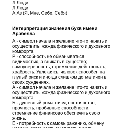
Л Люди
Л Люди
А Аз (Я, Мне, Себе, Себя)
Интерпретация значения букв имени
Арабелла
А - символ начала и желание что-то начать и
осуществить, жажда физического и духовного
комфорта.
Р - способность не обманываться
видимостью, а вникать в существо;
самоуверенность, стремление действовать,
храбрость. Увлекаясь, человек способен на
глупый риск и иногда слишком догматичен в
своих суждениях.
А - символ начала и желание что-то начать и
осуществить, жажда физического и духовного
комфорта.
Б - душевный романтизм, постоянство,
прочность, пробивные способности,
стремление фннансово обеспечить свою
жизнь.
Е - потребность к самовыражению, обмену