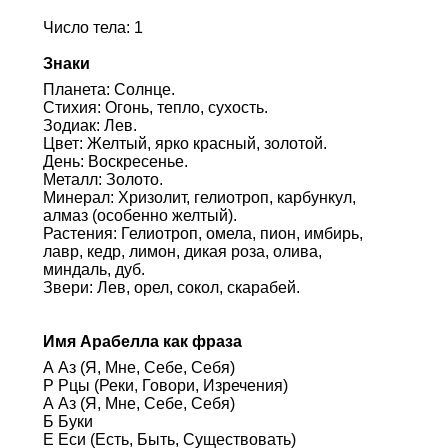
Число тела: 1
Знаки
Планета: Солнце.
Стихия: Огонь, тепло, сухость.
Зодиак: Лев.
Цвет: Желтый, ярко красный, золотой.
День: Воскресенье.
Металл: Золото.
Минерал: Хризолит, гелиотроп, карбункул,
алмаз (особенно желтый).
Растения: Гелиотроп, омела, пион, имбирь,
лавр, кедр, лимон, дикая роза, олива,
миндаль, дуб.
Звери: Лев, орел, сокол, скарабей.
Имя Арабелла как фраза
А Аз (Я, Мне, Себе, Себя)
Р Рцы (Реки, Говори, Изречения)
А Аз (Я, Мне, Себе, Себя)
Б Буки
Е Еси (Есть, Быть, Существовать)