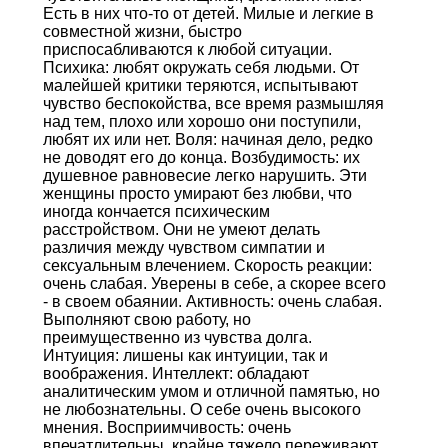
Есть в них что-то от детей. Милые и легкие в
совместной жизни, быстро
приспосабливаются к любой ситуации.
Психика: любят окружать себя людьми. От
малейшей критики теряются, испытывают
чувство беспокойства, все время размышляя
над тем, плохо или хорошо они поступили,
любят их или нет. Воля: начиная дело, редко
не доводят его до конца. Возбудимость: их
душевное равновесие легко нарушить. Эти
женщины просто умирают без любви, что
иногда кончается психическим
расстройством. Они не умеют делать
различия между чувством симпатии и
сексуальным влечением. Скорость реакции:
очень слабая. Уверены в себе, а скорее всего
- в своем обаянии. Активность: очень слабая.
Выполняют свою работу, но
преимущественно из чувства долга.
Интуиция: лишены как интуиции, так и
воображения. Интеллект: обладают
аналитическим умом и отличной памятью, но
не любознательны. О себе очень высокого
мнения. Восприимчивость: очень
впечатлительны, крайне тяжело переживают