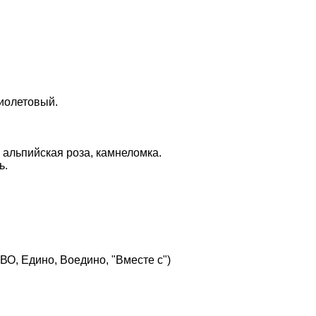
иолетовый.
 альпийская роза, камнеломка.
ь.
О, Едино, Воедино, "Вместе с")