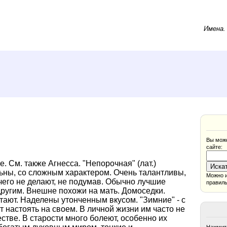
Имена
Вы може
сайте:
е. См. также Агнесса. "Непорочная" (лат.)
ны, со сложным характером. Очень талантливы,
Можно и
чего не делают, не подумав. Обычно лучшие
правиль
 другим. Внешне похожи на мать. Домоседки.
ают. Наделены утонченным вкусом. "Зимние" - с
настоять на своем. В личной жизни им часто не
естве. В старости много болеют, особенно их
Нажмите