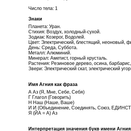
Число тела: 1
Знаки
Планета: Уран.
Стихия: Воздух, холодный-сухой.
Зодиак: Козерог, Водолей.
Цвет: Электрический, блестящий, неоновый, ф
День: Среда, Суббота.
Металл: Алюминий.
Минерал: Аметист, горный хрусталь.
Растения: Резиновое дерево, осина, барбарис,
Звери: Электрический скат, электрический угор
Имя Агния как фраза
А Аз (Я, Мне, Себе, Себя)
Г Глагол (Говорить)
Н Наш (Наше, Ваше)
И И (Объединение, Соединять, Союз, ЕДИНСТВ
Я (ЙА = А) Аз
Интерпретация значения букв имени Агния