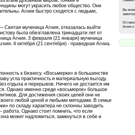
 богатым духовным миром, тонкие и
енщины могут украсить любое общество. Они
Вы може
ительны. Агнии быстро сходятся с людьми,
заметка
Оставьт
Агния к
— Святая мученица Агния, отказалась выйти
ристову была обезглавлена тринадцати лет от
еница Агния. 3 февраля (21 января) мученица
гния. 4 октября (21 сентября) - праведная Агниа.
лонность к бизнесу. «Восьмерки» в большинстве
лаву угла практичность и материальную выгоду.
ез отдыха и перерывов. Ничего не достается им
ться. Однако именно среди «восьмерок» большое
итиков. Для достижения своих целей они не
своего любой ценой и любыми методами. В семье
ки» по складу характера не склонны заводить
– работа. Однако стоит помнить, что если
 она может надломиться, замкнуться в себе и