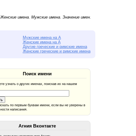
.
Женские имена
.
Мужские имена
. Значение имен.
Мужские имена на А
Женские имена на А
Другие греческие и римские имена
Женские греческие и римские имена
Поиск имени
те узнать о других именах, поискав их на нашем
скать по первым буквам имени, если вы не уверены в
ности написания.
Агния Вконтакте
, если вам нравится имя Агния: