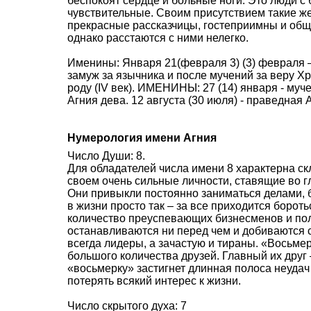
беспокоят сердце и больные ноги. Это люди с
чувствительные. Своим присутствием такие ж
прекрасные рассказчицы, гостеприимны и общ
однако расстаются с ними нелегко.
Именины: Января 21(февраля 3) (3) февраля 
замуж за язычника и после мучений за веру Х
роду (IV век). ИМЕНИНЫ: 27 (14) января - муч
Агния дева. 12 августа (30 июля) - праведная А
Нумерология имени Агния
Число Души: 8.
Для обладателей числа имени 8 характерна ск
своем очень сильные личности, ставящие во г
Они привыкли постоянно заниматься делами, б
в жизни просто так – за все приходится боро
количество преуспевающих бизнесменов и пол
останавливаются ни перед чем и добиваются 
всегда лидеры, а зачастую и тираны. «Восьмер
большого количества друзей. Главный их друг 
«восьмерку» застигнет длинная полоса неудач
потерять всякий интерес к жизни.
Число скрытого духа: 7