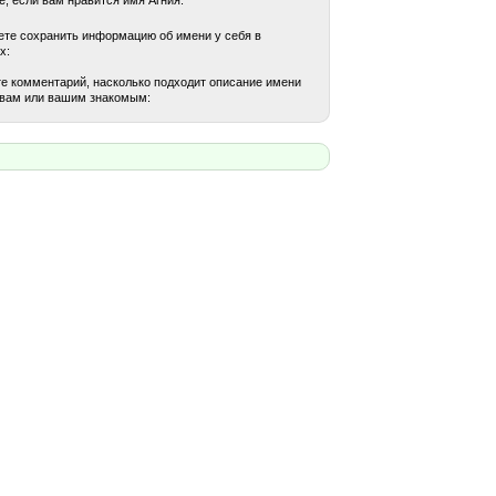
те сохранить информацию об имени у себя в
х:
е комментарий, насколько подходит описание имени
 вам или вашим знакомым: