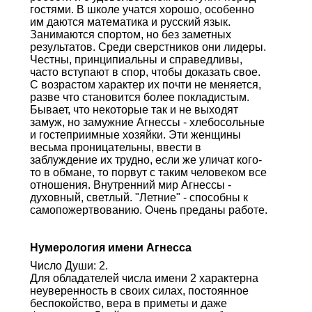
гостями. В школе учатся хорошо, особенно
им даются математика и русский язык.
Занимаются спортом, но без заметных
результатов. Среди сверстников они лидеры.
Честны, принципиальны и справедливы,
часто вступают в спор, чтобы доказать свое.
С возрастом характер их почти не меняется,
разве что становится более покладистым.
Бывает, что некоторые так и не выходят
замуж, но замужние Агнессы - хлебосольные
и гостеприимные хозяйки. Эти женщины
весьма проницательны, ввести в
заблуждение их трудно, если же уличат кого-
то в обмане, то порвут с таким человеком все
отношения. Внутренний мир Агнессы -
духовный, светлый. "Летние" - способны к
самопожертвованию. Очень преданы работе.
Нумерология имени Агнесса
Число Души: 2.
Для обладателей числа имени 2 характерна
неуверенность в своих силах, постоянное
беспокойство, вера в приметы и даже