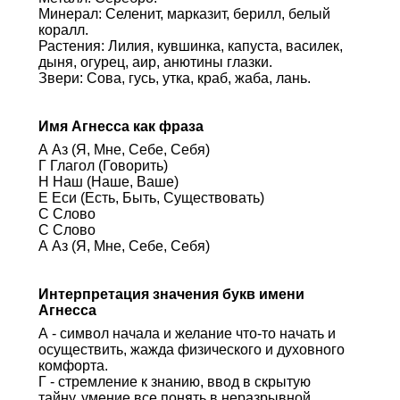
Минерал: Селенит, марказит, берилл, белый
коралл.
Растения: Лилия, кувшинка, капуста, василек,
дыня, огурец, аир, анютины глазки.
Звери: Сова, гусь, утка, краб, жаба, лань.
Имя Агнесса как фраза
А Аз (Я, Мне, Себе, Себя)
Г Глагол (Говорить)
Н Наш (Наше, Ваше)
Е Еси (Есть, Быть, Существовать)
С Слово
С Слово
А Аз (Я, Мне, Себе, Себя)
Интерпретация значения букв имени
Агнесса
А - символ начала и желание что-то начать и
осуществить, жажда физического и духовного
комфорта.
Г - стремление к знанию, ввод в скрытую
тайну, умение все понять в неразрывной