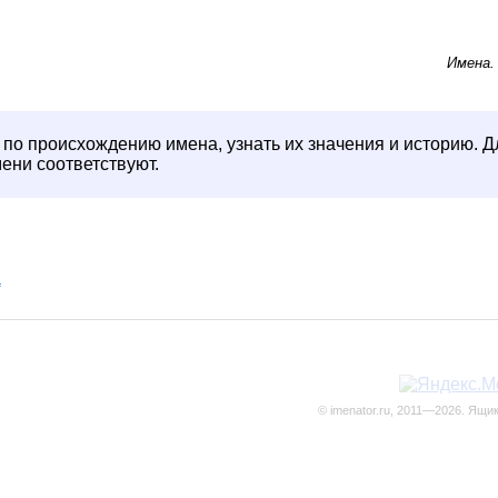
Имена
 по происхождению имена, узнать их значения и историю. Д
мени соответствуют.
а
© imenator.ru, 2011—2026. Ящи