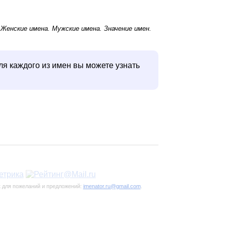
.
Женские имена
.
Мужские имена
. Значение имен.
ля каждого из имен вы можете узнать
к для пожеланий и предложений:
imenator.ru@gmail.com
.