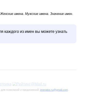
.
Женские имена
.
Мужские имена
. Значение имен.
ля каждого из имен вы можете узнать
к для пожеланий и предложений:
imenator.ru@gmail.com
.