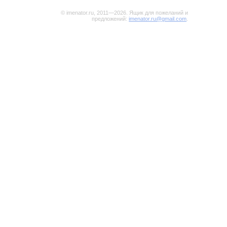
© imenator.ru, 2011—2026. Ящик для пожеланий и
предложений:
imenator.ru@gmail.com
.