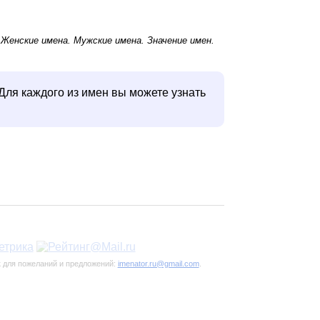
.
Женские имена
.
Мужские имена
. Значение имен.
Для каждого из имен вы можете узнать
к для пожеланий и предложений:
imenator.ru@gmail.com
.