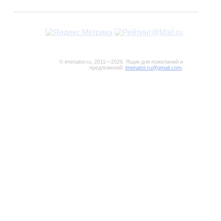
© imenator.ru, 2011—2026. Ящик для пожеланий и
предложений:
imenator.ru@gmail.com
.