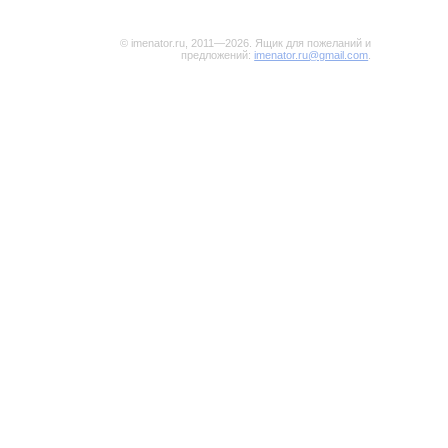
© imenator.ru, 2011—2026. Ящик для пожеланий и
предложений:
imenator.ru@gmail.com
.