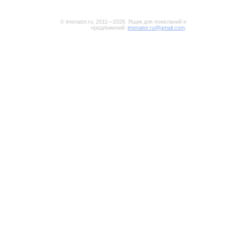
© imenator.ru, 2011—2026. Ящик для пожеланий и
предложений:
imenator.ru@gmail.com
.