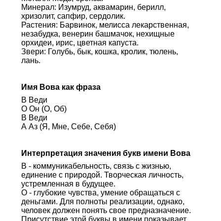
Минерал: Изумруд, аквамарин, берилл,
хризолит, сапфир, сердолик.
Растения: Барвинок, мелисса лекарственная,
незабудка, венерин башмачок, нехищные
орхидеи, ирис, цветная капуста.
Звери: Голубь, бык, кошка, кролик, тюлень,
лань.
Имя Вова как фраза
В Веди
О Он (О, Об)
В Веди
А Аз (Я, Мне, Себе, Себя)
Интерпретация значения букв имени Вова
В - коммуникабельность, связь с жизнью,
единение с природой. Творческая личность,
устремленная в будущее.
О - глубокие чувства, умение обращаться с
деньгами. Для полноты реализации, однако,
человек должен понять свое предназначение.
Присутствие этой буквы в имени показывает,