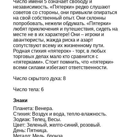
Число имени 5 означает свободу и
независимость. «Пятерки» редко слушают
советов со стороны, они привыкли опираться
на свой собственный опыт. Они склонны
попробовать, нежели обдумать. «Пятерки»
любят приключения и путешествия, сидеть на
месте не в их характере! Они – игроки и
авантюристы, жажда риска и азарт
сопутствуют всему их жизненному пути.
Родная стихия «пятерок» - торг, в любых
торговых делах мало кто сравнится с
«пятерками». Стоит помнить, что «пятерки»
всеми силами избегают ответственности.
Число скрытого духа: 8
Число тела: 6
Знаки
Планета: Венера.
Стихия: Воздух и вода, тепло-влажность.
Зодиак: Телец, Весы.
Цвет: Зеленый, желто-синий, розовый.
День: Пятница.
Металл: Медь, бронза.