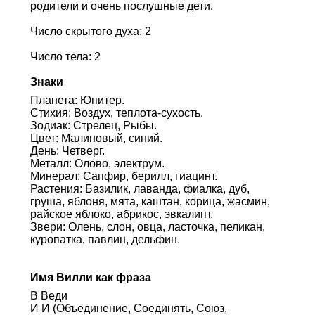
родители и очень послушные дети.
Число скрытого духа: 2
Число тела: 2
Знаки
Планета: Юпитер.
Стихия: Воздух, теплота-сухость.
Зодиак: Стрелец, Рыбы.
Цвет: Малиновый, синий.
День: Четверг.
Металл: Олово, электрум.
Минерал: Сапфир, берилл, гиацинт.
Растения: Базилик, лаванда, фиалка, дуб,
груша, яблоня, мята, каштан, корица, жасмин,
райское яблоко, абрикос, эвкалипт.
Звери: Олень, слон, овца, ласточка, пеликан,
куропатка, павлин, дельфин.
Имя Вилли как фраза
В Веди
И И (Объединение, Соединять, Союз,