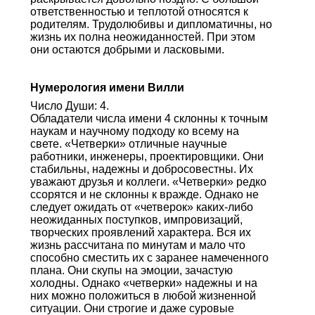
ответственностью и теплотой относятся к
родителям. Трудолюбивы и дипломатичны, но
жизнь их полна неожиданностей. При этом
они остаются добрыми и ласковыми.
Нумерология имени Вилли
Число Души: 4.
Обладатели числа имени 4 склонны к точным
наукам и научному подходу ко всему на
свете. «Четверки» отличные научные
работники, инженеры, проектировщики. Они
стабильны, надежны и добросовестны. Их
уважают друзья и коллеги. «Четверки» редко
ссорятся и не склонны к вражде. Однако не
следует ожидать от «четверок» каких-либо
неожиданных поступков, импровизаций,
творческих проявлений характера. Вся их
жизнь рассчитана по минутам и мало что
способно сместить их с заранее намеченного
плана. Они скупы на эмоции, зачастую
холодны. Однако «четверки» надежны и на
них можно положиться в любой жизненной
ситуации. Они строгие и даже суровые