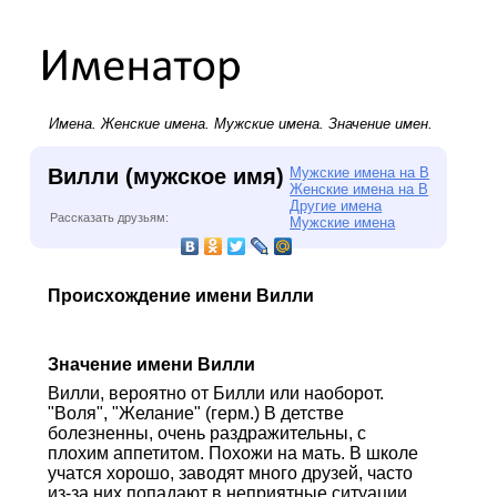
Имена.
Женские имена
.
Мужские имена
. Значение имен.
Вилли (мужское имя)
Мужские имена на В
Женские имена на В
Другие имена
Рассказать друзьям:
Мужские имена
Происхождение имени Вилли
Значение имени Вилли
Вилли, вероятно от Билли или наоборот.
"Воля", "Желание" (герм.) В детстве
болезненны, очень раздражительны, с
плохим аппетитом. Похожи на мать. В школе
учатся хорошо, заводят много друзей, часто
из-за них попадают в неприятные ситуации.