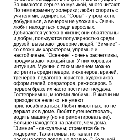
Занимаются серьезно музыкой, много читают.
По темпераменту холерики; любят спорить с
учителями, задиристы. "Совы" - утром их не
добудишься, а вечером не уложишь. Очень
любят находиться среди взрослых.
Добиваются успеха в жизни; они обаятельны
и добры, пользуются популярностью среди
друзей, вызывают доверие людей. "Зимние" -
со сложным характером, упрямые и
настойчивые. "Осенние" - очень расчетливы,
продумывают каждый шаг. У них хорошая
интуиция. Мужчин с таким именем можно
встретить среди певцов, инженеров, врачей,
тренеров, педагогов, юристов, художников,
оформителей, операторов, режиссеров. В
первом браке их часто постигает неудача.
Гостеприимны, многими любимы. В жизни им
приходится нелегко: не умеют
приспосабливаться. Любят животных, но не
держат их в доме. Любят путешествовать,
водить машину (но не ремонтировать ее).
Больше находятся на работе, чем дома.
"Зимние" - сексуальны; стремятся быть
лидерами. Талантливы, но талант их
раскрывается довольно поздно. С большой