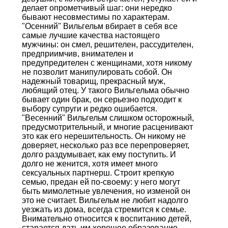
делает опрометчивый шаг: они нередко
бывают несовместимы по характерам.
"Осенний" Вильгельм вбирает в себя все
самые лучшие качества настоящего
мужчины: он смел, решителен, рассудителен,
предприимчив, внимателен и
предупредителен с женщинами, хотя никому
не позволит манипулировать собой. Он
надежный товарищ, прекрасный муж,
любящий отец. У такого Вильгельма обычно
бывает один брак, он серьезно подходит к
выбору супруги и редко ошибается.
"Весенний" Вильгельм слишком осторожный,
предусмотрительный, и многие расценивают
это как его нерешительность. Он никому не
доверяет, несколько раз все перепроверяет,
долго раздумывает, как ему поступить. И
долго не женится, хотя имеет много
сексуальных партнерш. Строит крепкую
семью, предан ей по-своему: у него могут
быть мимолетные увлечения, но изменой он
это не считает. Вильгельм не любит надолго
уезжать из дома, всегда стремится к семье.
Внимательно относится к воспитанию детей,
старается дать им хорошее образование.