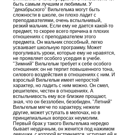
быть самым лучшим и любимым. У
"декабрьского" Вильгельма могут быть
сложности в школе, он плохо ладит с
преподавателями, очень вспыльчивый,
резкий мальчик. Если ему не дается какой-то
предмет, то скорее всего причина в плохих
отношениях с преподавателем этого
предмета. Он мальчик способный, легко
усваивает школьную программу. Может
прогуливать уроки, которые ему не нравятся,
не проявляет особого усердия в учебе.
"Зимний" Вильгельм требует к себе особого
отношения: он не терпит повышенного тона,
силового воздействия в отношениях с ним. И
взрослый Вильгельм имеет непростой
характер, но ладить с ним можно. Он смел,
решителен, честен в отношениях. А
вспыльчивость ему все близкие прощают,
зная, что он беззлобен, безобиден. "Летний"
Вильгельм мягче по характеру, нежели
другие, может уступать в мелочах, но в
принципиальных вопросах неумолим.
Первый брак у такого Вильгельма нередко
бывает неудачным, он женится под нажимом
девушки, с которой встречается, уступает ей и