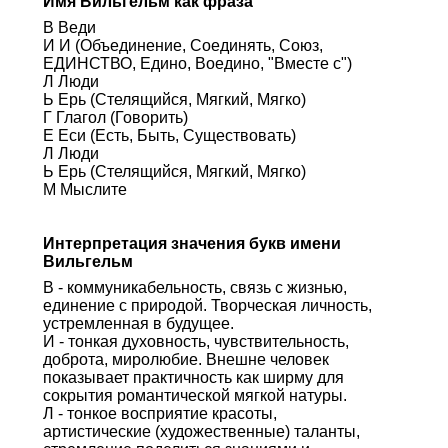
Имя Вильгельм как фраза
В Веди
И И (Объединение, Соединять, Союз,
ЕДИНСТВО, Едино, Воедино, "Вместе с")
Л Люди
Ь Ерь (Стелящийся, Мягкий, Мягко)
Г Глагол (Говорить)
Е Еси (Есть, Быть, Существовать)
Л Люди
Ь Ерь (Стелящийся, Мягкий, Мягко)
М Мыслите
Интерпретация значения букв имени
Вильгельм
В - коммуникабельность, связь с жизнью,
единение с природой. Творческая личность,
устремленная в будущее.
И - тонкая духовность, чувствительность,
доброта, миролюбие. Внешне человек
показывает практичность как ширму для
сокрытия романтической мягкой натуры.
Л - тонкое восприятие красоты,
артистические (художественные) таланты,