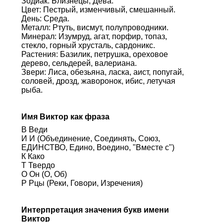
Зодиак: Близнецы, Дева.
Цвет: Пестрый, изменчивый, смешанный.
День: Среда.
Металл: Ртуть, висмут, полупроводники.
Минерал: Изумруд, агат, порфир, топаз,
стекло, горный хрусталь, сардоникс.
Растения: Базилик, петрушка, ореховое
дерево, сельдерей, валериана.
Звери: Лиса, обезьяна, ласка, аист, попугай,
соловей, дрозд, жаворонок, ибис, летучая
рыба.
Имя Виктор как фраза
В Веди
И И (Объединение, Соединять, Союз,
ЕДИНСТВО, Едино, Воедино, "Вместе с")
К Како
Т Твердо
О Он (О, Об)
Р Рцы (Реки, Говори, Изречения)
Интерпретация значения букв имени
Виктор