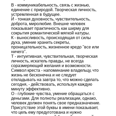
В - коммуникабельность, связь с жизнью,
единение с природой. Творческая личность,
устремленная в будущее.
И - тонкая духовность, чувствительность,
доброта, миролюбие. Внешне человек
показывает практичность как ширму для
сокрытия романтической мягкой натуры.
К - выносливость, происходящая от силы
духа, умение хранить секреты,
проницательность, жизненное кредо "все или
ничего".
Т - интуитивная, чувствительная, творческая
личность, искатель правды, не всегда
соразмеряющий желания и возможности.
Символ креста - напоминание владельцу, что
жизнь не бесконечна и не следует
откладывать на завтра то, что можно сделать
сегодня, - действовать, используя каждую
минуту эффективно.
О - глубокие чувства, умение обращаться с
деньгами. Для полноты реализации, однако,
человек должен понять свое предназначение.
Присутствие этой буквы в имени показывает,
что цель ему предуготована и нужно