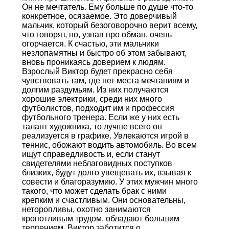
Он не мечтатель. Ему больше по душе что-то
конкретное, осязаемое. Это доверчивый
мальчик, который безоговорочно верит всему,
что говорят, но, узнав про обман, очень
огорчается. К счастью, эти мальчики
незлопамятны и быстро об этом забывают,
вновь проникаясь доверием к людям.
Взрослый Виктор будет прекрасно себя
чувствовать там, где нет места мечтаниям и
долгим раздумьям. Из них получаются
хорошие электрики, среди них много
футболистов, подходит им и профессия
футбольного тренера. Если же у них есть
талант художника, то лучше всего он
реализуется в графике. Увлекаются игрой в
теннис, обожают водить автомобиль. Во всем
ищут справедливость и, если станут
свидетелями неблаговидных поступков
близких, будут долго увещевать их, взывая к
совести и благоразумию. У этих мужчин много
такого, что может сделать брак с ними
крепким и счастливым. Они основательны,
неторопливы, охотно занимаются
кропотливым трудом, обладают большим
терпением. Виктор заботится о