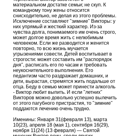
материальном достатке семьи; не скуп. К
командному тону жены относится
снисходительно, не делая из этого проблемы.
Исключение составляют "зимние" Викторы: у
них упрямый и жесткий характер. Из-за
чувства долга, понимаемого им очень строго,
может долгое время жить с нелюбимым
человеком. Если же разводится и женится
повторно, то всю жизнь мучается
угрызениями совести. Детей воспитывает в
строгости: может составить им "распорядок
дня", расписать его по часам и требовать
неукоснительного выполнения. Его
педантизм часто раздражает домашних, и
дети, вырастая, стремятся жить подальше от
отца. Беду в семью может принести алкоголь
- Виктор любит выпить. И если "летних"
Викторов можно довольно успешно вылечить
от этого пагубного пристрастия, то "зимние"
поддаются лечению очень трудно.
Именины: Января 31(февраля 13), марта
10(23), апреля 18 (мая 1), сентября 16(29),
ноября 11(24) (13 февраля) — Святой
мученик Виктор-воин, среди других