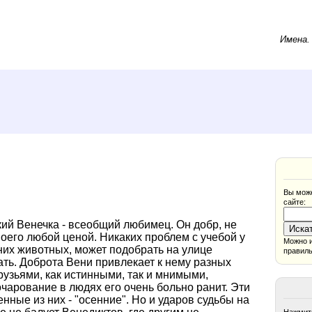
Имена
Вы може
сайте:
кий Венечка - всеобщий любимец. Он добр, не
воего любой ценой. Никаких проблем с учебой у
Можно и
шних животных, может подобрать на улице
правиль
ать. Доброта Вени привлекает к нему разных
узьями, как истинными, так и мнимыми,
арование в людях его очень больно ранит. Эти
ные из них - "осенние". Но и ударов судьбы на
Нажмите