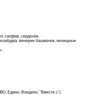
т, сапфир, сердолик.
 незабудка, венерин башмачок, нехищные
ь.
О, Едино, Воедино, "Вместе с")