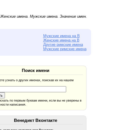
.
Женские имена
.
Мужские имена
. Значение имен.
Мужские имена на В
Женские имена на В
Другие римские имена
Мужские римские имена
Поиск имени
те узнать о других именах, поискав их на нашем
скать по первым буквам имени, если вы не уверены в
ности написания.
Венедикт Вконтакте
, если вам нравится имя Венедикт: