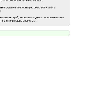
те сохранить информацию об имени у себя в
х:
е комментарий, насколько подходит описание имени
т к вам или вашим знакомым: