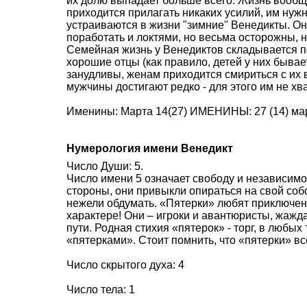
их долю выпадает больше всего. Жизнь вообще
приходится прилагать никаких усилий, им нуж
устраиваются в жизни "зимние" Венедикты. Он
поработать и локтями, но весьма осторожны, н
Семейная жизнь у Венедиктов складывается по
хорошие отцы (как правило, детей у них бывае
занудливы, женам приходится смириться с их 
мужчины достигают редко - для этого им не хв
Именины: Марта 14(27) ИМЕНИНЫ: 27 (14) мар
Нумерология имени Венедикт
Число Души: 5.
Число имени 5 означает свободу и независимо
стороны, они привыкли опираться на свой соб
нежели обдумать. «Пятерки» любят приключени
характере! Они – игроки и авантюристы, жажд
пути. Родная стихия «пятерок» - торг, в любых
«пятерками». Стоит помнить, что «пятерки» в
Число скрытого духа: 4
Число тела: 1