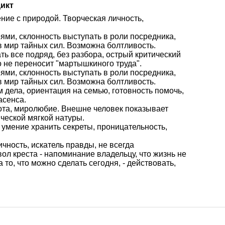
икт
ение с природой. Творческая личность,
ями, склонность выступать в роли посредника,
 мир тайных сил. Возможна болтливость.
ать все подряд, без разбора, острый критический
о не переносит "мартышкиного труда".
ями, склонность выступать в роли посредника,
 мир тайных сил. Возможна болтливость.
дела, ориентация на семью, готовность помочь,
асенса.
рота, миролюбие. Внешне человек показывает
ческой мягкой натуры.
 умение хранить секреты, проницательность,
ичность, искатель правды, не всегда
л креста - напоминание владельцу, что жизнь не
 то, что можно сделать сегодня, - действовать,