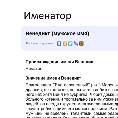
Венедикт (мужское имя)
Рассказать друзьям:
Происхождение имени Венедикт
Римское
Значение имени Венедикт
Благословен. "Благословенный" (лат.) Малень
драчлив, не капризен, не пытается добиться с
него нет, хотя Веня не зубрилка. Любит дома
больного котенка и трогательно за ним ухажив
людей, он всегда окружен многочисленными др
злоупотребляющими его мягкосердечием. Разоч
мужчины не обделены талантами, самые одарен