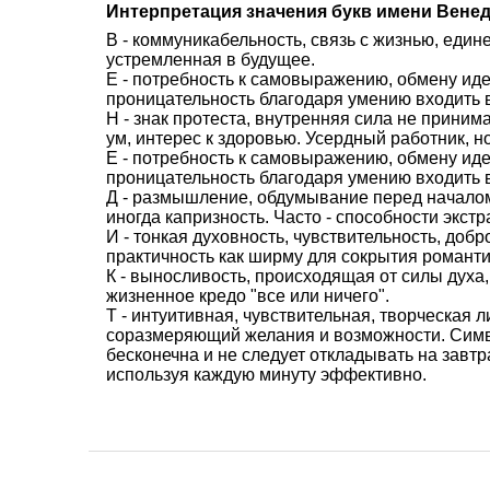
Интерпретация значения букв имени Венед
В - коммуникабельность, связь с жизнью, един
устремленная в будущее.
Е - потребность к самовыражению, обмену иде
проницательность благодаря умению входить в
Н - знак протеста, внутренняя сила не приним
ум, интерес к здоровью. Усердный работник, н
Е - потребность к самовыражению, обмену иде
проницательность благодаря умению входить в
Д - размышление, обдумывание перед началом 
иногда капризность. Часто - способности экстр
И - тонкая духовность, чувствительность, доб
практичность как ширму для сокрытия романти
К - выносливость, происходящая от силы духа,
жизненное кредо "все или ничего".
Т - интуитивная, чувствительная, творческая л
соразмеряющий желания и возможности. Симво
бесконечна и не следует откладывать на завтра
используя каждую минуту эффективно.