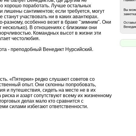
 не балует Венедиктов, где другим не
но хорошо поработать. Лучше остальных
Вы може
и лишены сантиментов; если требуется, могут
заметка
е станут участвовать ни в каких авантюрах.
-разному, особенно везет в браке "зимним". Они
Оставьт
Венедик
т несколько). В отношениях с близкими они
ворчливостью. Командных высот в жизни эти
атает честолюбия.
та - преподобный Венедикт Нурсийский.
сть. «Пятерки» редко слушают советов со
ственный опыт. Они склонны попробовать,
я и путешествия, сидеть на месте не в их
а риска и азарт сопутствуют всему их жизненному
 торговых делах мало кто сравнится с
семи силами избегают ответственности.