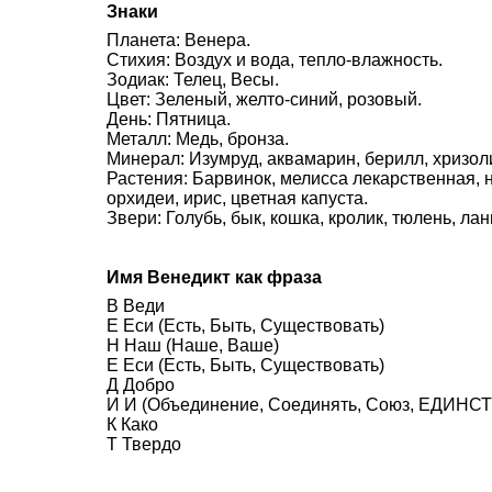
Знаки
Планета: Венера.
Стихия: Воздух и вода, тепло-влажность.
Зодиак: Телец, Весы.
Цвет: Зеленый, желто-синий, розовый.
День: Пятница.
Металл: Медь, бронза.
Минерал: Изумруд, аквамарин, берилл, хризоли
Растения: Барвинок, мелисса лекарственная,
орхидеи, ирис, цветная капуста.
Звери: Голубь, бык, кошка, кролик, тюлень, лан
Имя Венедикт как фраза
В Веди
Е Еси (Есть, Быть, Существовать)
Н Наш (Наше, Ваше)
Е Еси (Есть, Быть, Существовать)
Д Добро
И И (Объединение, Соединять, Союз, ЕДИНСТВ
К Како
Т Твердо