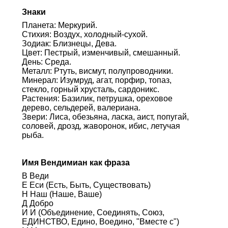
Знаки
Планета: Меркурий.
Стихия: Воздух, холодный-сухой.
Зодиак: Близнецы, Дева.
Цвет: Пестрый, изменчивый, смешанный.
День: Среда.
Металл: Ртуть, висмут, полупроводники.
Минерал: Изумруд, агат, порфир, топаз,
стекло, горный хрусталь, сардоникс.
Растения: Базилик, петрушка, ореховое
дерево, сельдерей, валериана.
Звери: Лиса, обезьяна, ласка, аист, попугай,
соловей, дрозд, жаворонок, ибис, летучая
рыба.
Имя Вендимиан как фраза
В Веди
Е Еси (Есть, Быть, Существовать)
Н Наш (Наше, Ваше)
Д Добро
И И (Объединение, Соединять, Союз,
ЕДИНСТВО, Едино, Воедино, "Вместе с")