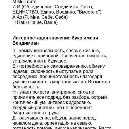
М Мыслите
И И (Объединение, Соединять, Союз,
ЕДИНСТВО, Едино, Воедино, "Вместе с")
А Аз (Я, Мне, Себе, Себя)
Н Наш (Наше, Ваше)
Интерпретация значения букв имени
Вендимиан
В - коммуникабельность, связь с жизнью,
единение с природой. Творческая личность,
устремленная в будущее.
Е - потребность к самовыражению, обмену
идеями, склонность выступать в роли
посредника, проницательность благодаря
умению входить в мир тайных сил. Возможна
болтливость.
Н - знак протеста, внутренняя сила не
принимать все подряд, без разбора, острый
критический ум, интерес к здоровью.
Усердный работник, но не переносит
"мартышкиного труда".
Д - размышление, обдумывание перед
началом дела, ориентация на семью,
готовность помочь, иногда капризность. Часто