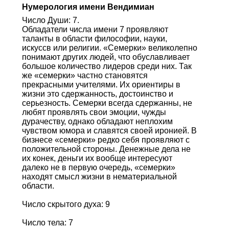
Нумерология имени Вендимиан
Число Души: 7.
Обладатели числа имени 7 проявляют
таланты в области философии, науки,
искуссв или религии. «Семерки» великолепно
понимают других людей, что обуславливает
большое количество лидеров среди них. Так
же «семерки» частно становятся
прекрасными учителями. Их ориентиры в
жизни это сдержанность, достоинство и
серьезность. Семерки всегда сдержанны, не
любят проявлять свои эмоции, чужды
дурачеству, однако обладают неплохим
чувством юмора и славятся своей иронией. В
бизнесе «семерки» редко себя проявляют с
положительной стороны. Денежные дела не
их конек, деньги их вообще интересуют
далеко не в первую очередь, «семерки»
находят смысл жизни в нематериальной
области.
Число скрытого духа: 9
Число тела: 7