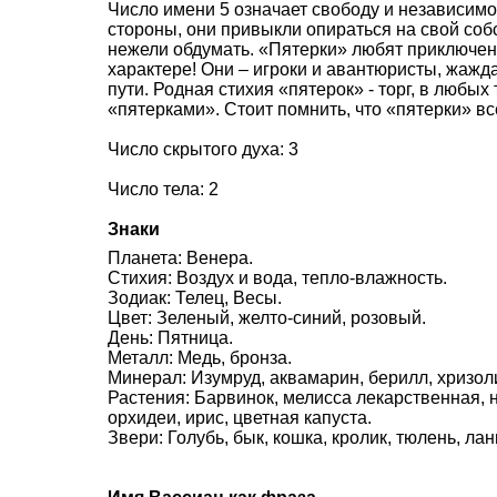
Число имени 5 означает свободу и независимо
стороны, они привыкли опираться на свой соб
нежели обдумать. «Пятерки» любят приключени
характере! Они – игроки и авантюристы, жажд
пути. Родная стихия «пятерок» - торг, в любых
«пятерками». Стоит помнить, что «пятерки» в
Число скрытого духа: 3
Число тела: 2
Знаки
Планета: Венера.
Стихия: Воздух и вода, тепло-влажность.
Зодиак: Телец, Весы.
Цвет: Зеленый, желто-синий, розовый.
День: Пятница.
Металл: Медь, бронза.
Минерал: Изумруд, аквамарин, берилл, хризоли
Растения: Барвинок, мелисса лекарственная,
орхидеи, ирис, цветная капуста.
Звери: Голубь, бык, кошка, кролик, тюлень, лан