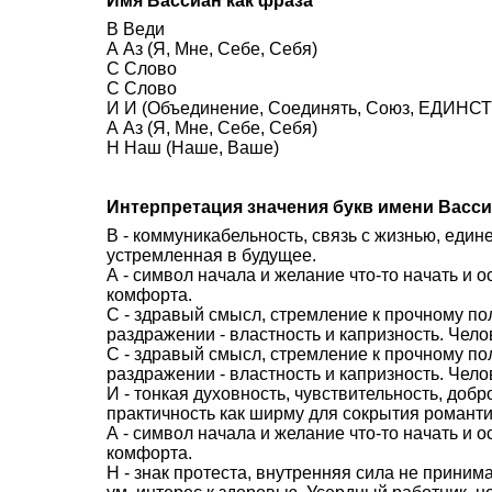
Имя Вассиан как фраза
В Веди
А Аз (Я, Мне, Себе, Себя)
С Слово
С Слово
И И (Объединение, Соединять, Союз, ЕДИНСТВ
А Аз (Я, Мне, Себе, Себя)
Н Наш (Наше, Ваше)
Интерпретация значения букв имени Васс
В - коммуникабельность, связь с жизнью, един
устремленная в будущее.
А - символ начала и желание что-то начать и 
комфорта.
С - здравый смысл, стремление к прочному п
раздражении - властность и капризность. Чело
С - здравый смысл, стремление к прочному п
раздражении - властность и капризность. Чело
И - тонкая духовность, чувствительность, доб
практичность как ширму для сокрытия романти
А - символ начала и желание что-то начать и 
комфорта.
Н - знак протеста, внутренняя сила не приним