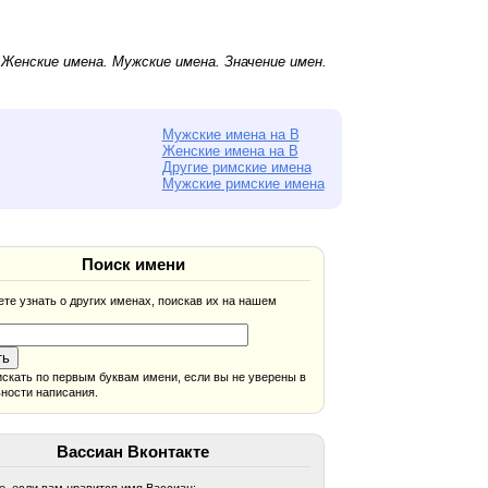
.
Женские имена
.
Мужские имена
. Значение имен.
Мужские имена на В
Женские имена на В
Другие римские имена
Мужские римские имена
Поиск имени
те узнать о других именах, поискав их на нашем
скать по первым буквам имени, если вы не уверены в
ности написания.
Вассиан Вконтакте
, если вам нравится имя Вассиан: