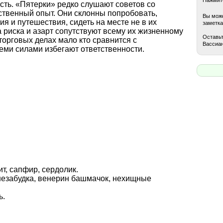
сть. «Пятерки» редко слушают советов со
ственный опыт. Они склонны попробовать,
Вы може
я и путешествия, сидеть на месте не в их
заметка
а риска и азарт сопутствуют всему их жизненному
Оставьт
 торговых делах мало кто сравнится с
Вассиан
семи силами избегают ответственности.
т, сапфир, сердолик.
 незабудка, венерин башмачок, нехищные
ь.