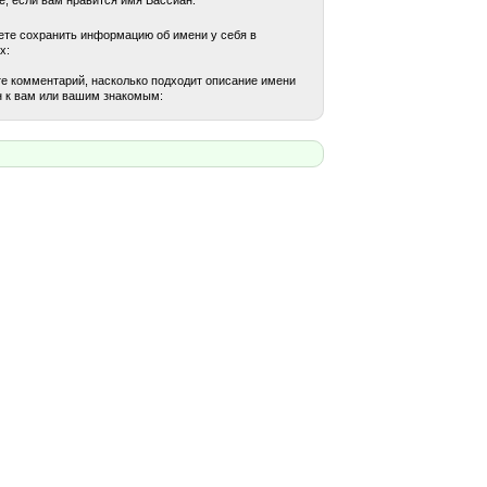
те сохранить информацию об имени у себя в
х:
е комментарий, насколько подходит описание имени
 к вам или вашим знакомым: