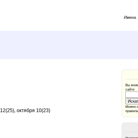
Имена
Вы може
сайте:
Можно и
12(25), октября 10(23)
правиль
Нажмите