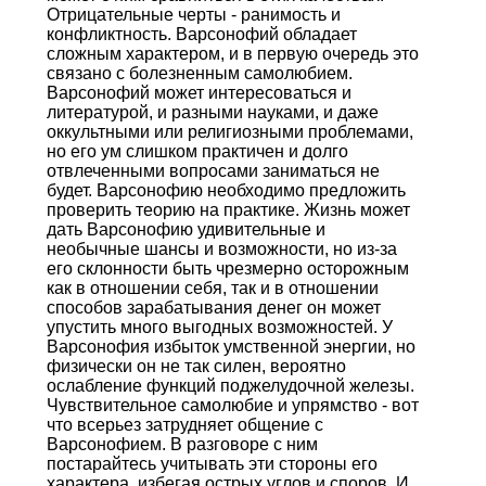
Отрицательные черты - ранимость и
конфликтность. Варсонофий обладает
сложным характером, и в первую очередь это
связано с болезненным самолюбием.
Варсонофий может интересоваться и
литературой, и разными науками, и даже
оккультными или религиозными проблемами,
но его ум слишком практичен и долго
отвлеченными вопросами заниматься не
будет. Варсонофию необходимо предложить
проверить теорию на практике. Жизнь может
дать Варсонофию удивительные и
необычные шансы и возможности, но из-за
его склонности быть чрезмерно осторожным
как в отношении себя, так и в отношении
способов зарабатывания денег он может
упустить много выгодных возможностей. У
Варсонофия избыток умственной энергии, но
физически он не так силен, вероятно
ослабление функций поджелудочной железы.
Чувствительное самолюбие и упрямство - вот
что всерьез затрудняет общение с
Варсонофием. В разговоре с ним
постарайтесь учитывать эти стороны его
характера, избегая острых углов и споров. И