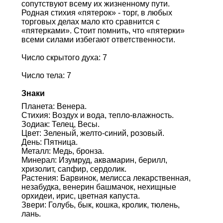
сопутствуют всему их жизненному пути.
Родная стихия «пятерок» - торг, в любых
торговых делах мало кто сравнится с
«пятерками». Стоит помнить, что «пятерки»
всеми силами избегают ответственности.
Число скрытого духа: 7
Число тела: 7
Знаки
Планета: Венера.
Стихия: Воздух и вода, тепло-влажность.
Зодиак: Телец, Весы.
Цвет: Зеленый, желто-синий, розовый.
День: Пятница.
Металл: Медь, бронза.
Минерал: Изумруд, аквамарин, берилл,
хризолит, сапфир, сердолик.
Растения: Барвинок, мелисса лекарственная,
незабудка, венерин башмачок, нехищные
орхидеи, ирис, цветная капуста.
Звери: Голубь, бык, кошка, кролик, тюлень,
лань.