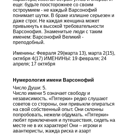
еще: будьте поосторожнее со своим
остроумием - не каждый Варсонофий
понимает шутки. В браке излишне серьезен и
даже строг. Не каждая женщина может
привыкнуть к высокой требовательности
Варсонофия. Знаменитые люди с таким
именем: Варсонофий Великий -
преподобный.
Именины: Февраля 29(марта 13), марта 2(15),
октября 4(17) ИМЕНИНЫ: 19 февраля; 24
апреля; 17 октября
Нумерология имени Варсонофий
Число Души: 5.
Число имени 5 означает свободу и
независимость. «Пятерки» редко слушают
советов со стороны, они привыкли опираться
на свой собственный опыт. Они склонны
попробовать, нежели обдумать. «Пятерки»
любят приключения и путешествия, сидеть на
месте не в их характере! Они – игроки и
авантюристы, жажда риска и азарт