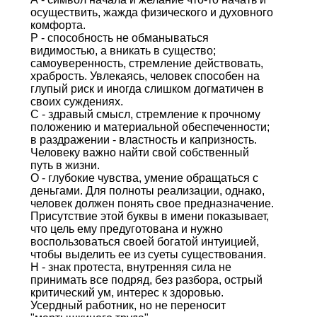
осуществить, жажда физического и духовного
комфорта.
Р - способность не обманываться
видимостью, а вникать в существо;
самоуверенность, стремление действовать,
храбрость. Увлекаясь, человек способен на
глупый риск и иногда слишком догматичен в
своих суждениях.
С - здравый смысл, стремление к прочному
положению и материальной обеспеченности;
в раздражении - властность и капризность.
Человеку важно найти свой собственный
путь в жизни.
О - глубокие чувства, умение обращаться с
деньгами. Для полноты реализации, однако,
человек должен понять свое предназначение.
Присутствие этой буквы в имени показывает,
что цель ему предуготована и нужно
воспользоваться своей богатой интуицией,
чтобы выделить ее из суеты существования.
Н - знак протеста, внутренняя сила не
принимать все подряд, без разбора, острый
критический ум, интерес к здоровью.
Усердный работник, но не переносит