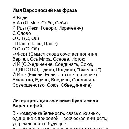
Имя Варсонофий как фраза
В Веди
А Аз (Я, Мне, Себе, Себя)
Р Рцы (Реки, Говори, Изречения)
С Слово
О Он (О, Об)
Н Наш (Наше, Ваше)
О Он (О, Об)
Ф Ферт (Смысл слова сочетает понятия:
Вертел, Ось Мира, Основа, Исток)
И И (Объединение, Соединять, Союз,
ЕДИНСТВО, Едино, Воедино, "Вместе с")
Й Иже (Ежели, Если, а также значение i -
Единство, Едино, Воедино, Соединять,
Совершенство, Союз, Объединение)
Интерпретация значения букв имени
Варсонофий
В - коммуникабельность, связь с жизнью,
единение с природой. Творческая личность,
устремленная в будущее.
А - символ начала и желание что-то начать и