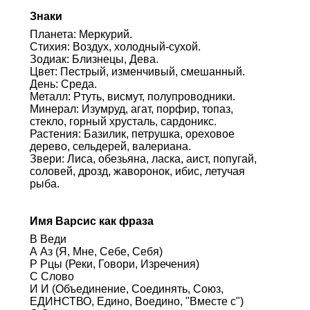
Знаки
Планета: Меркурий.
Стихия: Воздух, холодный-сухой.
Зодиак: Близнецы, Дева.
Цвет: Пестрый, изменчивый, смешанный.
День: Среда.
Металл: Ртуть, висмут, полупроводники.
Минерал: Изумруд, агат, порфир, топаз,
стекло, горный хрусталь, сардоникс.
Растения: Базилик, петрушка, ореховое
дерево, сельдерей, валериана.
Звери: Лиса, обезьяна, ласка, аист, попугай,
соловей, дрозд, жаворонок, ибис, летучая
рыба.
Имя Варсис как фраза
В Веди
А Аз (Я, Мне, Себе, Себя)
Р Рцы (Реки, Говори, Изречения)
С Слово
И И (Объединение, Соединять, Союз,
ЕДИНСТВО, Едино, Воедино, "Вместе с")