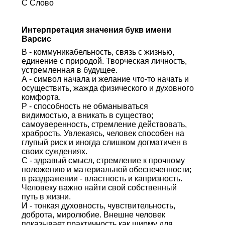
С Слово
Интерпретация значения букв имени
Варсис
В - коммуникабельность, связь с жизнью,
единение с природой. Творческая личность,
устремленная в будущее.
А - символ начала и желание что-то начать и
осуществить, жажда физического и духовного
комфорта.
Р - способность не обманываться
видимостью, а вникать в существо;
самоуверенность, стремление действовать,
храбрость. Увлекаясь, человек способен на
глупый риск и иногда слишком догматичен в
своих суждениях.
С - здравый смысл, стремление к прочному
положению и материальной обеспеченности;
в раздражении - властность и капризность.
Человеку важно найти свой собственный
путь в жизни.
И - тонкая духовность, чувствительность,
доброта, миролюбие. Внешне человек
показывает практичность как ширму для