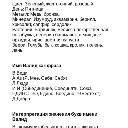
Цвет: Зеленый, желто-синий, розовый.
День: Пятница.
Металл: Медь, бронза.
Минерал: Изумруд, аквамарин, берилл,
хризолит, сапфир, сердолик.
Растения: Барвинок, мелисса лекарственная,
незабудка, венерин башмачок, нехищные
орхидеи, ирис, цветная капуста.
Звери: Голубь, бык, кошка, кролик, тюлень,
лань.
Имя Валид как фраза
В Веди
А Аз (Я, Мне, Себе, Себя)
Л Люди
И И (Объединение, Соединять, Союз,
ЕДИНСТВО, Едино, Воедино, "Вместе с")
Д Добро
Интерпретация значения букв имени
Валид
В - коммуникабельность, связь с жизнью,