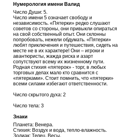
Нумерология имени Валид
Число Души: 5.
Число имени 5 означает свободу и
независимость. «Пятерки» редко слушают
советов со стороны, они привыкли опираться
на свой собственный опыт. Они склонны
попробовать, нежели обдумать. «Пятерки»
любят приключения и путешествия, сидеть на
месте не в их характере! Они – игроки и
авантюристы, жажда риска и азарт
сопутствуют всему их жизненному пути.
Родная стихия «пятерок» - торг, в любых
торговых делах мало кто сравнится с
«пятерками». Стоит помнить, что «пятерки»
всеми силами избегают ответственности.
Число скрытого духа: 2
Число тела: 3
Знаки
Планета: Венера.
Стихия: Воздух и вода, тепло-влажность.
Зодиак: Телец, Весы.