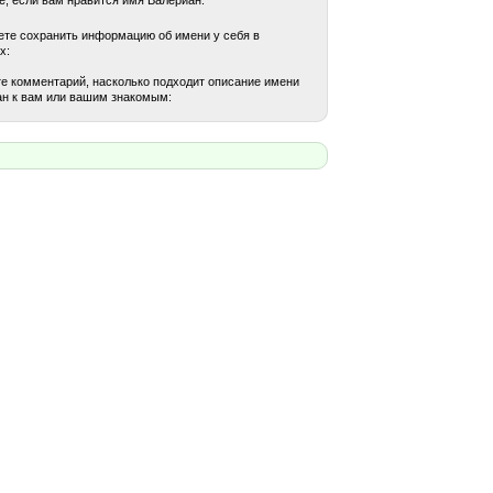
те сохранить информацию об имени у себя в
х:
е комментарий, насколько подходит описание имени
н к вам или вашим знакомым: