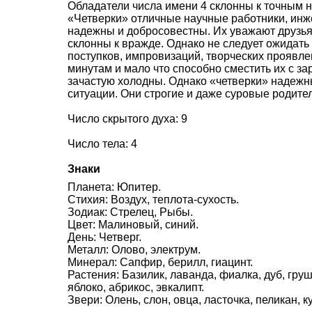
Обладатели числа имени 4 склонны к точным н
«Четверки» отличные научные работники, инж
надежны и добросовестны. Их уважают друзья 
склонны к вражде. Однако не следует ожидать
поступков, импровизаций, творческих проявле
минутам и мало что способно сместить их с за
зачастую холодны. Однако «четверки» надежн
ситуации. Они строгие и даже суровые родите
Число скрытого духа: 9
Число тела: 4
Знаки
Планета: Юпитер.
Стихия: Воздух, теплота-сухость.
Зодиак: Стрелец, Рыбы.
Цвет: Малиновый, синий.
День: Четверг.
Металл: Олово, электрум.
Минерал: Сапфир, берилл, гиацинт.
Растения: Базилик, лаванда, фиалка, дуб, груш
яблоко, абрикос, эвкалипт.
Звери: Олень, слон, овца, ласточка, пеликан, 