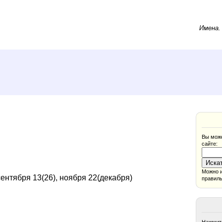
Имена
Вы може
сайте:
Можно и
ентября 13(26), ноября 22(декабря)
правиль
Нажмите