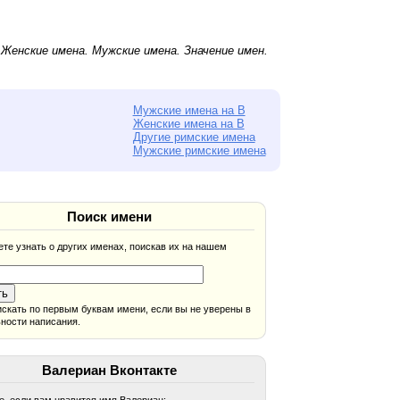
.
Женские имена
.
Мужские имена
. Значение имен.
Мужские имена на В
Женские имена на В
Другие римские имена
Мужские римские имена
Поиск имени
те узнать о других именах, поискав их на нашем
скать по первым буквам имени, если вы не уверены в
ности написания.
Валериан Вконтакте
, если вам нравится имя Валериан: