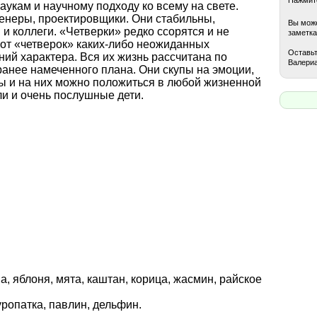
аукам и научному подходу ко всему на свете.
енеры, проектировщики. Они стабильны,
Вы може
и коллеги. «Четверки» редко ссорятся и не
заметка
 от «четверок» каких-либо неожиданных
Оставьт
ний характера. Вся их жизнь рассчитана по
Валериа
ранее намеченного плана. Они скупы на эмоции,
ы и на них можно положиться в любой жизненной
ли и очень послушные дети.
а, яблоня, мята, каштан, корица, жасмин, райское
куропатка, павлин, дельфин.