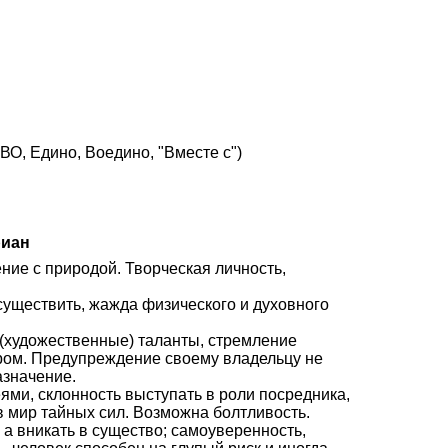
О, Едино, Воедино, "Вместе с")
риан
ение с природой. Творческая личность,
осуществить, жажда физического и духовного
е (художественные) таланты, стремление
ром. Предупреждение своему владельцу не
азначение.
ями, склонность выступать в роли посредника,
 мир тайных сил. Возможна болтливость.
 а вникать в существо; самоуверенность,