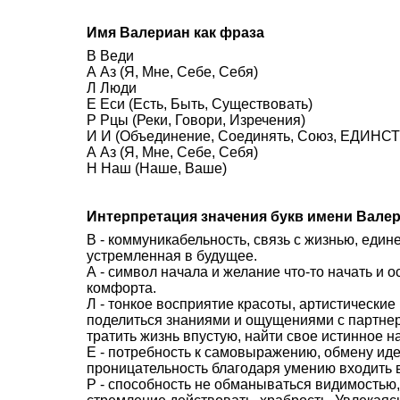
Имя Валериан как фраза
В Веди
А Аз (Я, Мне, Себе, Себя)
Л Люди
Е Еси (Есть, Быть, Существовать)
Р Рцы (Реки, Говори, Изречения)
И И (Объединение, Соединять, Союз, ЕДИНСТВ
А Аз (Я, Мне, Себе, Себя)
Н Наш (Наше, Ваше)
Интерпретация значения букв имени Вале
В - коммуникабельность, связь с жизнью, един
устремленная в будущее.
А - символ начала и желание что-то начать и 
комфорта.
Л - тонкое восприятие красоты, артистически
поделиться знаниями и ощущениями с партне
тратить жизнь впустую, найти свое истинное н
Е - потребность к самовыражению, обмену иде
проницательность благодаря умению входить в
Р - способность не обманываться видимостью,