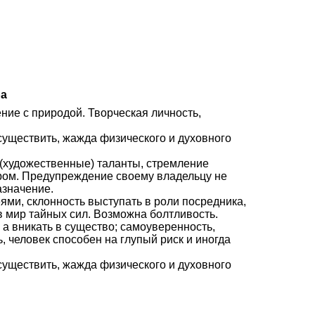
ра
ение с природой. Творческая личность,
осуществить, жажда физического и духовного
е (художественные) таланты, стремление
ром. Предупреждение своему владельцу не
азначение.
ями, склонность выступать в роли посредника,
 мир тайных сил. Возможна болтливость.
 а вникать в существо; самоуверенность,
, человек способен на глупый риск и иногда
осуществить, жажда физического и духовного