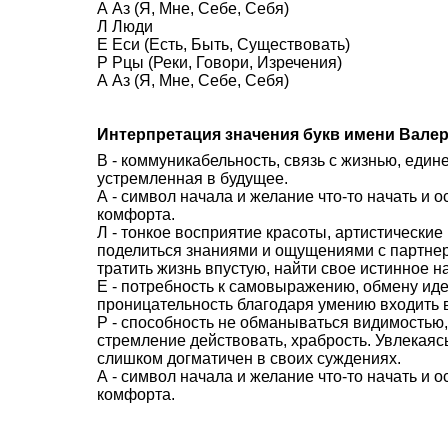
А Аз (Я, Мне, Себе, Себя)
Л Люди
Е Еси (Есть, Быть, Существовать)
Р Рцы (Реки, Говори, Изречения)
А Аз (Я, Мне, Себе, Себя)
Интерпретация значения букв имени Вале
В - коммуникабельность, связь с жизнью, един
устремленная в будущее.
А - символ начала и желание что-то начать и 
комфорта.
Л - тонкое восприятие красоты, артистически
поделиться знаниями и ощущениями с партне
тратить жизнь впустую, найти свое истинное н
Е - потребность к самовыражению, обмену иде
проницательность благодаря умению входить в
Р - способность не обманываться видимостью,
стремление действовать, храбрость. Увлекаясь
слишком догматичен в своих суждениях.
А - символ начала и желание что-то начать и 
комфорта.