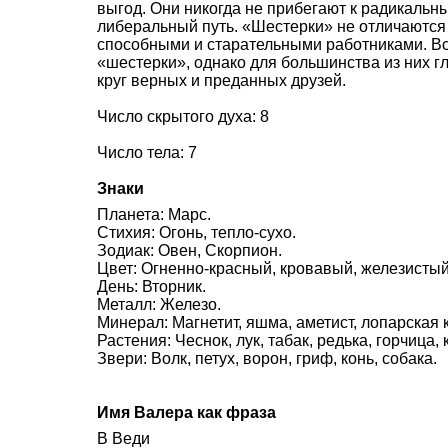
выгод. Они никогда не прибегают к радикаль
либеральный путь. «Шестерки» не отличаются
способными и старательными работниками. В
«шестерки», однако для большинства из них г
круг верных и преданных друзей.
Число скрытого духа: 8
Число тела: 7
Знаки
Планета: Марс.
Стихия: Огонь, тепло-сухо.
Зодиак: Овен, Скорпион.
Цвет: Огненно-красный, кровавый, железистый
День: Вторник.
Металл: Железо.
Минерал: Магнетит, яшма, аметист, лопарская 
Растения: Чеснок, лук, табак, редька, горчица,
Звери: Волк, петух, ворон, гриф, конь, собака.
Имя Валера как фраза
В Веди