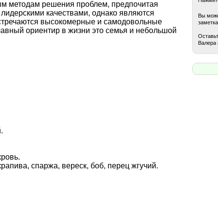
ным методам решения проблем, предпочитая
 лидерскими качествами, однако являются
Вы може
стречаются высокомерные и самодовольные
заметка
лавный ориентир в жизни это семья и небольшой
Оставьт
Валера 
.
кровь.
 крапива, спаржа, вереск, боб, перец жгучий.