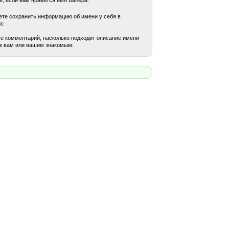
те сохранить информацию об имени у себя в
х:
е комментарий, насколько подходит описание имени
к вам или вашим знакомым: