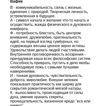
Вафик
В - коммуникабельность, связь с жизнью,
единение с природой. Творческая личность,
устремленная в будущее.
А - символ начала и желание что-то начать и
осуществить, жажда физического и духовного
комфорта.
Ф - потребность блистать, быть центром
внимания, дружелюбие, оригинальность
идей, на первый взгляд сумбурных, но
содержащих весьма ценное зерно истины.
Удовольствие делать людей счастливыми.
Внутренняя противоречивость воззрения -
причудливая каша всех философских систем.
Способность приврать, пустить в дело якобы
необходимую ложь с самыми лучшими
намерениями.
И - тонкая духовность, чувствительность,
доброта, миролюбие. Внешне человек
показывает практичность как ширму для
сокрытия романтической мягкой натуры.
К - выносливость, происходящая от силы
духа, умение хранить секреты,
проницательность, жизненное кредо "все или
ничего".