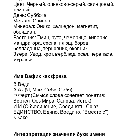
Цвет: Черный, оливково-серый, свинцовый,
темный.
День: Суббота.
Металл: Свинец.
Минерал: Оникс, халцедон, магнетит,
обсидиан.
Растения: Тмин, рута, чемерица, кипарис,
мандрагора, сосна, плющ, борец,
белладонна, терновник, окопник.
Звери: Удод, крот, верблюд, осел, черепаха,
муравьи.
Имя Вафик как фраза
В Веди
А Аз (Я, Мне, Себе, Себя)
Ф Ферт (Смысл слова сочетает понятия:
Вертел, Ось Мира, Основа, Исток)
И И (Объединение, Соединять, Союз,
ЕДИНСТВО, Едино, Воедино, "Вместе с")
К Како
Интерпретация значения букв имени