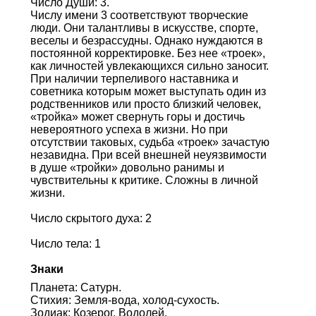
Число Души: 3.
Числу имени 3 соответствуют творческие
люди. Они талантливы в искусстве, спорте,
веселы и безрассудны. Однако нуждаются в
постоянной корректировке. Без нее «троек»,
как личностей увлекающихся сильно заносит.
При наличии терпеливого наставника и
советника которым может выступать один из
родственников или просто близкий человек,
«тройка» может свернуть горы и достичь
невероятного успеха в жизни. Но при
отсутствии таковых, судьба «троек» зачастую
незавидна. При всей внешней неуязвимости
в душе «тройки» довольно ранимы и
чувствительны к критике. Сложны в личной
жизни.
Число скрытого духа: 2
Число тела: 1
Знаки
Планета: Сатурн.
Стихия: Земля-вода, холод-сухость.
Зодиак: Козерог, Водолей.