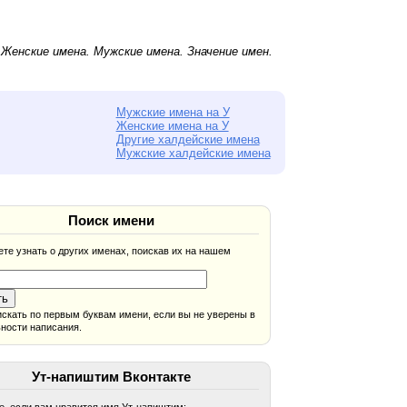
.
Женские имена
.
Мужские имена
. Значение имен.
Мужские имена на У
Женские имена на У
Другие халдейские имена
Мужские халдейские имена
Поиск имени
те узнать о других именах, поискав их на нашем
скать по первым буквам имени, если вы не уверены в
ности написания.
Ут-напиштим Вконтакте
, если вам нравится имя Ут-напиштим: