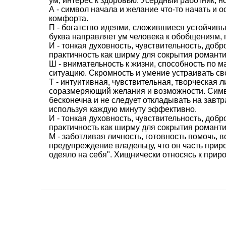
ум, интерес к здоровью. Усердный работник, н
А - символ начала и желание что-то начать и 
комфорта.
П - богатство идеями, сложившиеся устойчивы
буква направляет ум человека к обобщениям, 
И - тонкая духовность, чувствительность, доб
практичность как ширму для сокрытия романти
Ш - внимательность к жизни, способность по 
ситуацию. Скромность и умение устраивать св
Т - интуитивная, чувствительная, творческая л
соразмеряющий желания и возможности. Симво
бесконечна и не следует откладывать на завтра
используя каждую минуту эффективно.
И - тонкая духовность, чувствительность, доб
практичность как ширму для сокрытия романти
М - заботливая личность, готовность помочь,
предупреждение владельцу, что он часть прир
одеяло на себя". Хищнически относясь к приро