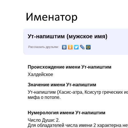
Ут-напиштим (мужское имя)
Рассказать друзьям:
Происхождение имени Ут-напиштим
Халдейское
Значение имени Ут-напиштим
Ут-напиштим (Хасис-атра, Ксисутр греческих 
мифа о потопе.
Нумерология имени Ут-напиштим
Число Души: 2.
Для обладателей числа имени 2 характерна не