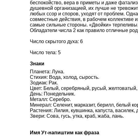
беспокойство, вера в приметы и даже фатализ
душевной организацией, их лучше не тревожит
любых ссор и споров, уходят от проблем. Одн
совместные действия, в рабочем коллективе и
самые сильные стороны. «Двойки» терпеливы,
Обладатели числа 2 как правило отличные род
Число скрытого духа: 6
Число тела: 5
Знаки
Планета: Луна.
Стихия: Вода, холод, сырость.
Зодиак: Рак.
Цвет: Белый, серебряный, русый, желтоватый,
День: Понедельник.
Металл: Серебро.
Минерал: Селенит, марказит, берилл, белый ко
Растения: Лилия, кувшинка, капуста, василек, 
Звери: Сова, гусь, утка, краб, жаба, лань.
Имя Ут-напиштим как фраза