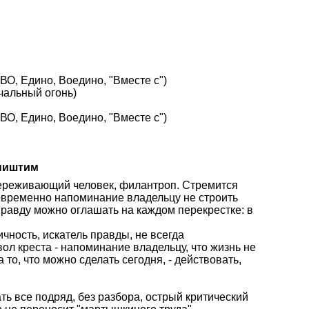
О, Едино, Воедино, "Вместе с")
чальный огонь)
О, Едино, Воедино, "Вместе с")
апиштим
переживающий человек, филантроп. Стремится
овременно напоминание владельцу не строить
правду можно оглашать на каждом перекрестке: в
ичность, искатель правды, не всегда
л креста - напоминание владельцу, что жизнь не
 то, что можно сделать сегодня, - действовать,
ать все подряд, без разбора, острый критический