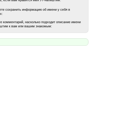
те сохранить информацию об имени у себя в
х:
е комментарий, насколько подходит описание имени
штим к вам или вашим знакомым: