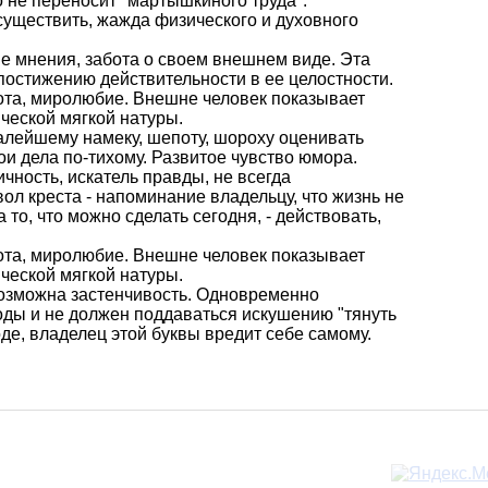
о не переносит "мартышкиного труда".
осуществить, жажда физического и духовного
е мнения, забота о своем внешнем виде. Эта
постижению действительности в ее целостности.
рота, миролюбие. Внешне человек показывает
ческой мягкой натуры.
малейшему намеку, шепоту, шороху оценивать
ои дела по-тихому. Развитое чувство юмора.
ичность, искатель правды, не всегда
л креста - напоминание владельцу, что жизнь не
 то, что можно сделать сегодня, - действовать,
рота, миролюбие. Внешне человек показывает
ческой мягкой натуры.
 возможна застенчивость. Одновременно
оды и не должен поддаваться искушению "тянуть
де, владелец этой буквы вредит себе самому.