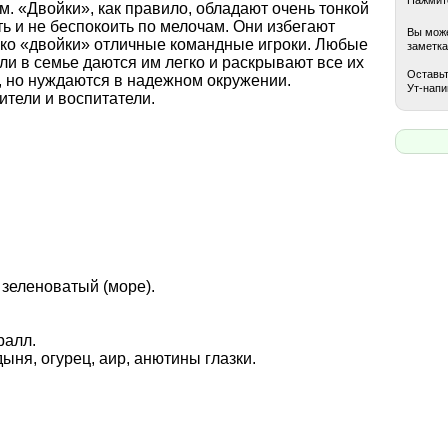
м. «Двойки», как правило, обладают очень тонкой
ь и не беспокоить по мелочам. Они избегают
Вы може
ако «двойки» отличные командные игроки. Любые
заметка
ли в семье даются им легко и раскрывают все их
Оставьт
 но нуждаются в надежном окружении.
Ут-напи
ители и воспитатели.
 зеленоватый (море).
ралл.
дыня, огурец, аир, анютины глазки.