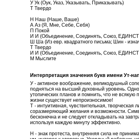
У Ук (Оук, Указ, Указывать, Приказывать)
Т Твердо
Н Наш (Наше, Ваше)
А Аз (Я, Мне, Себе, Себя)
П Покой
И И (Объединение, Соединять, Союз, ЕДИНСТВ
Ш Ша (Из евр. квадратного письма; Шин - изна
Т Твердо
И И (Объединение, Соединять, Союз, ЕДИНСТВ
М Мыслите
Интерпретация значения букв имени Ут-н
У - активное воображение, великодушный со
подняться на высший духовный уровень. Одн
утопических планов и помнить, что не всякую 
жизни существует непроизносимое!
Т - интуитивная, чувствительная, творческая л
соразмеряющий желания и возможности. Симво
бесконечна и не следует откладывать на завтра
используя каждую минуту эффективно.
Н - знак протеста, внутренняя сила не приним