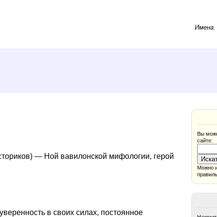
Имена
Вы може
сайте:
историков) — Ной вавилонской мифологии, герой
Можно и
правиль
уверенность в своих силах, постоянное
Нажмите