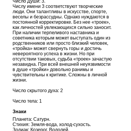
Число Души: 3.
Числу имени 3 соответствуют творческие
люди. Они талантливы в искусстве, спорте,
веселы и безрассудны. Однако нуждаются в
постоянной корректировке. Без нее «троек»,
как личностей увлекающихся сильно заносит.
При наличии терпеливого наставника и
советника которым может выступать один из
родственников или просто близкий человек,
«тройка» может свернуть горы и достичь
невероятного успеха в жизни. Но при
отсутствии таковых, судьба «троек» зачастую
незавидна. При всей внешней неуязвимости
в душе «тройки» довольно ранимы и
чувствительны к критике. Сложны в личной
жизни.
Число скрытого духа: 2
Число тела: 1
Знаки
Планета: Сатурн.
Стихия: Земля-вода, холод-сухость.
Зодиак: Козерог, Водолей.