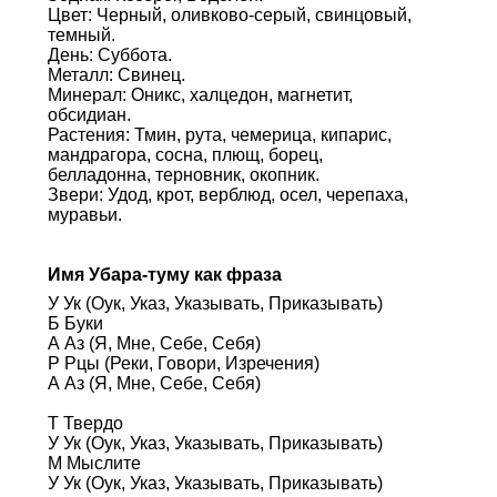
Цвет: Черный, оливково-серый, свинцовый,
темный.
День: Суббота.
Металл: Свинец.
Минерал: Оникс, халцедон, магнетит,
обсидиан.
Растения: Тмин, рута, чемерица, кипарис,
мандрагора, сосна, плющ, борец,
белладонна, терновник, окопник.
Звери: Удод, крот, верблюд, осел, черепаха,
муравьи.
Имя Убара-туму как фраза
У Ук (Оук, Указ, Указывать, Приказывать)
Б Буки
А Аз (Я, Мне, Себе, Себя)
Р Рцы (Реки, Говори, Изречения)
А Аз (Я, Мне, Себе, Себя)
Т Твердо
У Ук (Оук, Указ, Указывать, Приказывать)
М Мыслите
У Ук (Оук, Указ, Указывать, Приказывать)