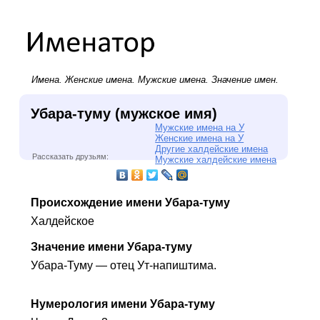
Имена.
Женские имена
.
Мужские имена
. Значение имен.
Убара-туму (мужское имя)
Мужские имена на У
Женские имена на У
Другие халдейские имена
Рассказать друзьям:
Мужские халдейские имена
Происхождение имени Убара-туму
Халдейское
Значение имени Убара-туму
Убара-Туму — отец Ут-напиштима.
Нумерология имени Убара-туму