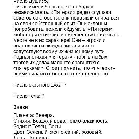
Число Души: 5.
Число имени 5 означает свободу и
независимость. «Пятерки» редко слушают
советов со стороны, они привыкли опираться
на свой собственный опыт. Они склонны
попробовать, нежели обдумать. «Пятерки»
любят приключения и путешествия, сидеть на
месте не в их характере! Они – игроки и
авантюристы, жажда риска и азарт
сопутствуют всему их жизненному пути.
Родная стихия «пятерок» - торг, в любых
торговых делах мало кто сравнится с
«пятерками». Стоит помнить, что «пятерки»
всеми силами избегают ответственности.
Число скрытого духа: 7
Число тела: 7
Знаки
Планета: Венера.
Стихия: Воздух и вода, тепло-влажность.
Зодиак: Телец, Весы.
Цвет: Зеленый, желто-синий, розовый.
День: Пятница.