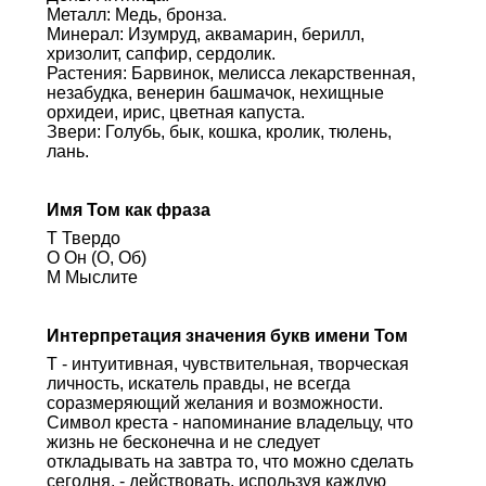
Металл: Медь, бронза.
Минерал: Изумруд, аквамарин, берилл,
хризолит, сапфир, сердолик.
Растения: Барвинок, мелисса лекарственная,
незабудка, венерин башмачок, нехищные
орхидеи, ирис, цветная капуста.
Звери: Голубь, бык, кошка, кролик, тюлень,
лань.
Имя Том как фраза
Т Твердо
О Он (О, Об)
М Мыслите
Интерпретация значения букв имени Том
Т - интуитивная, чувствительная, творческая
личность, искатель правды, не всегда
соразмеряющий желания и возможности.
Символ креста - напоминание владельцу, что
жизнь не бесконечна и не следует
откладывать на завтра то, что можно сделать
сегодня, - действовать, используя каждую